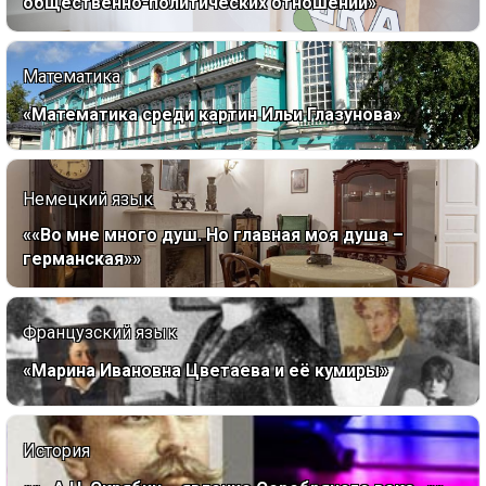
общественно-политических отношений»
Математика
«Математика среди картин Ильи Глазунова»
Немецкий язык
««Во мне много душ. Но главная моя душа –
германская»»
Французский язык
«Марина Ивановна Цветаева и её кумиры»
История