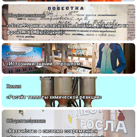
Обществознание
««Если Родина в опасности – значит, всем идти на
фронт…» (В. Высоцкий)»
История
«Источники знаний о прошлом»
Химия
«Расчёт теплоты химической реакции»
Обществознание
«Казачество в системе современных