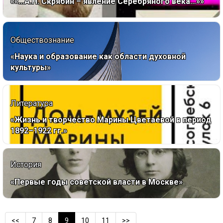
««...А.Н. Скрябин – явление Серебряного века…»»
Обществознание
«Наука и образование как области духовной
культуры»
Литература
«Жизнь и творчество Марины Цветаевой в период
1892–1922 гг.»
История
«Первые годы советской власти в Москве»
<<
7
8
9
10
11
>>