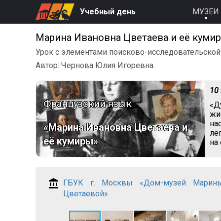
Учебный день
МУЗЕИ
Марина Ивановна Цветаева и её куми
Урок с элементами поисково-исследовательской
Автор: Чернова Юлия Игоревна.
10
Французский язык
«Д
жи
на
«Марина Ивановна Цветаева и
лё
её кумиры»
на
ГБУК г. Москвы «Дом-музей Марин
Цветаевой»