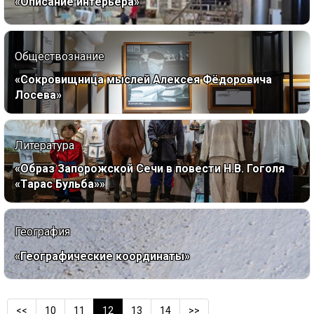
«Описание интерьера»
Обществознание
«Сокровищница мыслей Алексея Фёдоровича
Лосева»
Литература
«Образ Запорожской Сечи в повести Н.В. Гоголя
«Тарас Бульба»»
География
«Географические координаты»
<<
10
11
12
13
14
>>