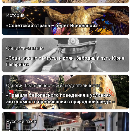
История
«Советская страна – берег Вселенной»
Обществознание
«Социальные статусы и роли. Звёздный путь Юрия
Гагарина»
Основы безопасности жизнедеятельности
«Правила безопасного поведения в условиях
автономного пребывания в природной среде »
Русский язык