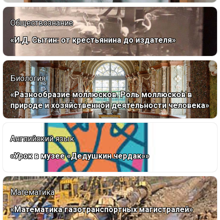
Обществознание
«И.Д. Сытин: от крестьянина до издателя»
Биология
«Разнообразие моллюсков. Роль моллюсков в
природе и хозяйственной деятельности человека»
Английский язык
«Урок в музее «Дедушкин чердак»»
Математика
«Математика газотранспортных магистралей»