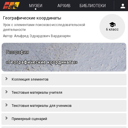
МУЗЕИ
АРХИВ
БИБЛИОТЕКИ
Географические координаты
Урок с элементами поисково-исследовательской
6 класс
деятельности
Автор: Альфред Эдуардович Вардазарян
География
«Географические координаты»
Коллекция элементов
Текстовые материалы учителя
Текстовые материалы для учеников
Примерный сценарий