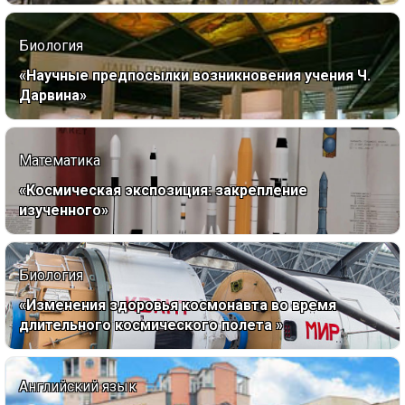
Биология
«Научные предпосылки возникновения учения Ч.
Дарвина»
Математика
«Космическая экспозиция: закрепление
изученного»
Биология
«Изменения здоровья космонавта во время
длительного космического полета »
Английский язык