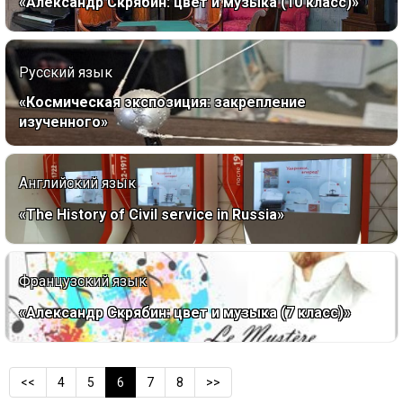
«Александр Скрябин: цвет и музыка (10 класс)»
Русский язык
«Космическая экспозиция: закрепление
изученного»
Английский язык
«The History of Civil service in Russia»
Французский язык
«Александр Скрябин: цвет и музыка (7 класс)»
<<
4
5
6
7
8
>>