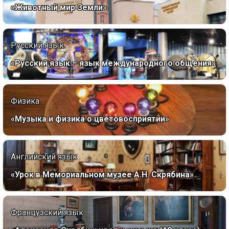
«Животный мир Земли»
Русский язык
«Русский язык – язык международного общения»
Физика
«Музыка и физика о цветовосприятии»
Английский язык
«Урок в Мемориальном музее А.Н. Скрябина»
Французский язык