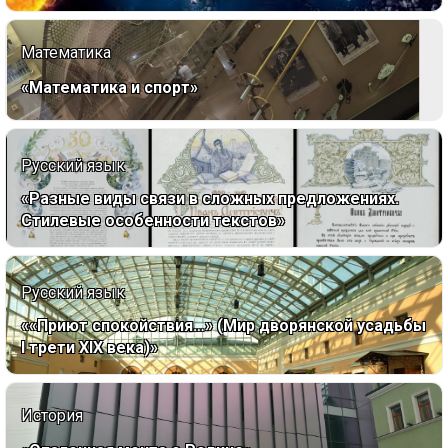
Математика
«Математика и спорт»
Русский язык
«Разные виды связи в сложных предложениях.
Стилевые особенности текстов»
Русский язык
««Приют спокойствия…» (Мир дворянской усадьбы
I трети XIX века)»
История