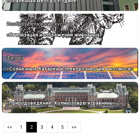
«Опаленная мечта о Родине»
Изобразительное искусство
«Стилизация изображений животных»
Физика
«Солнечные батареи и электроэнергия в космосе»
Природоведение
«Природоведение. Холмы, овраги, равнины»
<<
1
2
3
4
5
>>