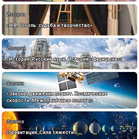
История
«Н.В. Гоголь: судьба и творчество»
История
«История, Русский язык. История «Царицына»»
Физика
«Законы движения планет. Космические
скорости. Межпланетные полеты»
Физика
«Гравитация. Сила тяжести»