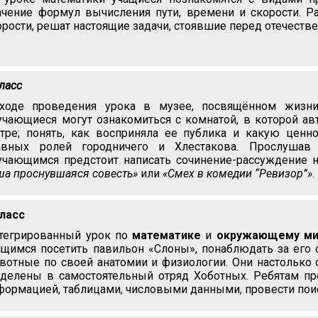
ачение формул вычисления пути, времени и скорости. Р
орости, решат настоящие задачи, стоявшие перед отечест
класс
ходе проведения урока в музее, посвящённом жизни 
учающиеся могут ознакомиться с комнатой, в которой авт
атре; понять, как восприняла ее публика и какую ценн
авных ролей городничего и Хлестакова. Прослушав
учающимся предстоит написать сочинение-рассуждение 
ша проснувшаяся совесть»
или
«Смех в комедии “Ревизор”»
.
класс
тегрированный урок по
математике
и
окружающему ми
ащимся посетить павильон «Слоны», понаблюдать за его 
вотные по своей анатомии и физиологии. Они настолько 
делены в самостоятельный отряд Хоботных. Ребятам пре
формацией, таблицами, числовыми данными, провести пои