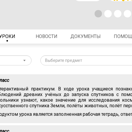
УРОКИ
НОВОСТИ
ДОКУМЕНТЫ
ПОМО
Выберите предмет
класс
терактивный практикум. В ходе урока учащиеся познак
блюдений древних учёных до запуска спутников с пом
ольники узнают, какое значение для исследования косм
кусственного спутника Земли, полёты животных, полёт пер
одуктом урока является заполненная рабочая тетрадь, отве
класс