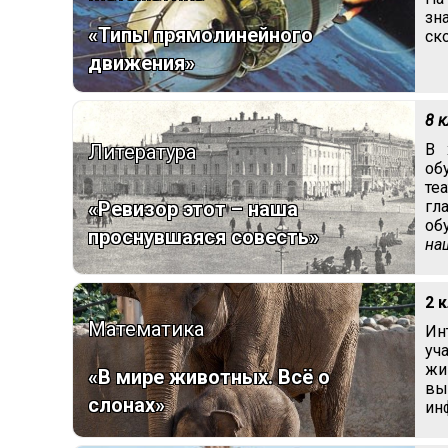
зн
«Типы прямолинейного
ск
движения»
8 
Литература
В 
об
те
гл
«Ревизор этот – наша
об
проснувшаяся совесть»
на
2 
Математика
Ин
уч
жи
«В мире животных. Всё о
вы
слонах»
ин