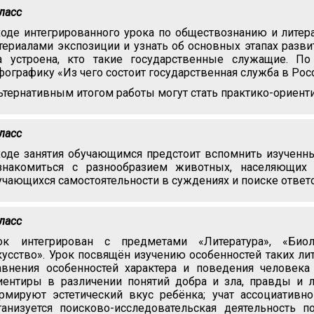
класс
ходе интегрированного урока по обществознанию и литер
териалами экспозиции и узнать об основных этапах разви
а устроена, кто такие государственные служащие. По
фографику «Из чего состоит государственная служба в Рос
ьтернативным итогом работы могут стать практико-ориент
класс
ходе занятия обучающимся предстоит вспомнить изученные
знакомиться с разнообразием животных, населяющих 
учающихся самостоятельности в суждениях и поиске ответ
класс
ок интегрирован с предметами «Литература», «Биоло
кусство». Урок посвящён изучению особенностей таких ли
авнения особенностей характера и поведения челове
иентиры в различении понятий добра и зла, правды и л
рмируют эстетический вкус ребёнка; учат ассоциатив
ганизуется поисково-исследовательская деятельность п