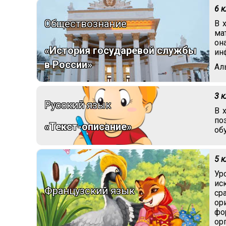
6 
Обществознание
В 
ма
он
«История государевой службы
ин
в России»
Ал
3 
Русский язык
В 
по
«Текст-описание»
об
5 
Ур
ис
Французский язык
ср
ор
фо
ор