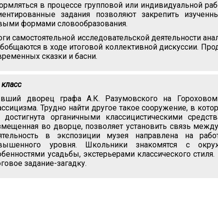
ормляться в процессе групповой или индивидуальной рабо
иентированные задания позволяют закрепить изученн
выми формами словообразования.
оги самостоятельной исследовательской деятельности ана
обобщаются в ходе итоговой коллективной дискуссии. Пр
временных сказки и басни.
 класс
вший дворец графа А.К. Разумовского на Гороховом
ассицизма. Трудно найти другое такое сооружение, в ко
 достигнута органичными классицистическими средств
змещенная во дворце, позволяет установить связь между 
ятельность в экспозиции музея направлена на раб
вышенного уровня. Школьники знакомятся с окру
обенностями усадьбы, экстерьерами классического стиля
оговое задание-загадку.