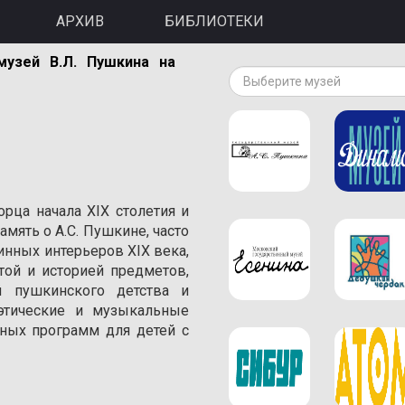
АРХИВ
БИБЛИОТЕКИ
музей В.Л. Пушкина на
Выберите музей
орца начала XIX столетия и
амять о A.С. Пушкине, часто
инных интерьеров XIX века,
той и историей предметов,
 пушкинского детства и
оэтические и музыкальные
ивных программ для детей с