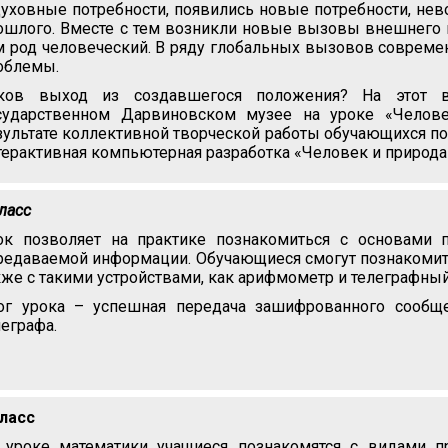
духовные потребности, появились новые потребности, не
ошлого. Вместе с тем возникли новые вызовы внешнего м
м род человеческий. В ряду глобальных вызовов совреме
облемы.
ков выход из создавшегося положения? На этот в
сударственном Дарвиновском музее на уроке «Челове
зультате коллективной творческой работы обучающихся п
терактивная компьютерная разработка «Человек и природа
класс
ок позволяет на практике познакомиться с основами 
редаваемой информации. Обучающиеся смогут познакомить
кже с такими устройствами, как арифмометр и телеграфный
ог урока – успешная передача зашифрованного сообщ
леграфа.
класс
 уроке математики учащиеся познакомятся с видами п