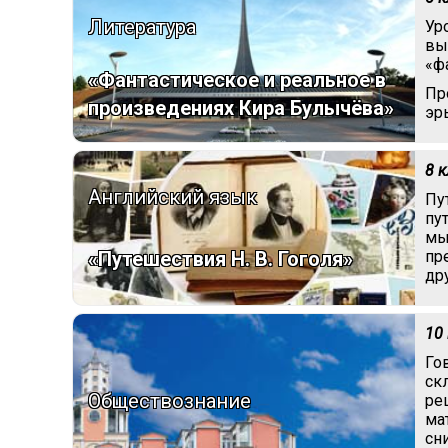
Литература
Ур
вы
«ф
«Фантастическое и реальное в
Пр
произведениях Кира Булычёва»
эр
8 
Английский язык
Пу
пу
мы
«Путешествия Н. В. Гоголя»
пр
др
10
Го
ск
Обществознание
ре
ма
сн