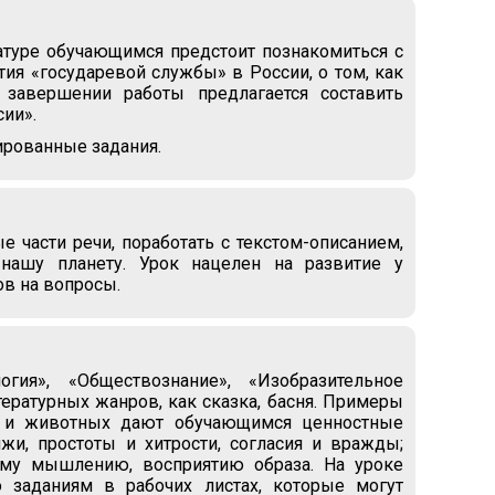
атуре обучающимся предстоит познакомиться с
тия «государевой службы» в России, о том, как
 завершении работы предлагается составить
сии».
ированные задания.
 части речи, поработать с текстом-описанием,
нашу планету. Урок нацелен на развитие у
ов на вопросы.
гия», «Обществознание», «Изобразительное
тературных жанров, как сказка, басня. Примеры
ка и животных дают обучающимся ценностные
жи, простоты и хитрости, согласия и вражды;
ному мышлению, восприятию образа. На уроке
о заданиям в рабочих листах, которые могут