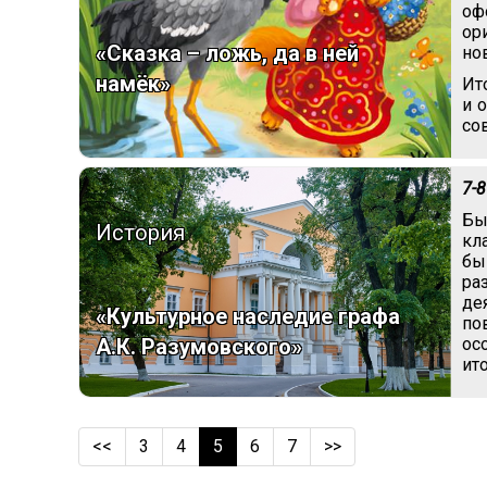
оф
ор
«Сказка – ложь, да в ней
но
намёк»
Ит
и 
со
7-8
Бы
История
кл
бы
ра
де
«Культурное наследие графа
по
А.К. Разумовского»
ос
ит
<<
3
4
5
6
7
>>