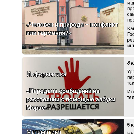
и 
пр
са
пр
«Человек и природа – конфликт
Ка
или гармония?»
Го
ре
ин
8 
Ур
Информатика
пе
та
«Передача сообщений на
Ит
те
расстоянии с помощью азбуки
Морзе»
5 
Математика
На