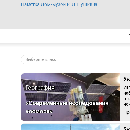
Памятка Дом-музей В. Л. Пушкина
Выберите класс
5 
География
Ин
на
шк
«Современные исследования
ис
космоса»
Пр
5 