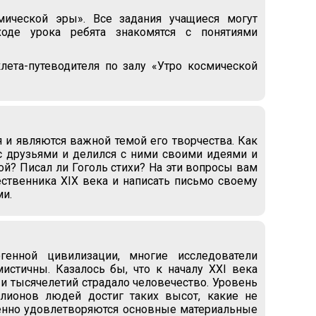
мической эры». Все задания учащиеся могут
оде урока ребята знакомятся с понятиями
лета-путеводителя по залу «Утро космической
 и являются важной темой его творчества. Как
с друзьями и делился с ними своими идеями и
? Писал ли Гоголь стихи? На эти вопросы вам
ественника XIX века и написать письмо своему
и.
генной цивилизации, многие исследователи
истичны. Казалось бы, что к началу XXI века
и тысячелетий страдало человечество. Уровень
ллионов людей достиг таких высот, какие не
енно удовлетворяются основные материальные