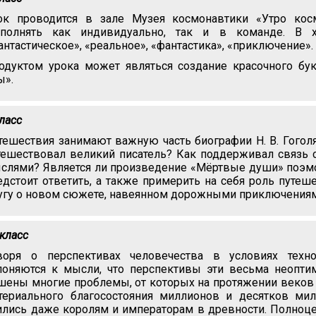
ок проводится в зале Музея космонавтики «Утро кос
полнять как индивидуально, так и в команде. В х
антастическое», «реальное», «фантастика», «приключение».
одуктом урока может являться создание красочного бук
ы».
класс
тешествия занимают важную часть биографии Н. В. Гоголя
тешествовал великий писатель? Как поддерживал связь 
слями? Является ли произведение «Мёртвые души» поэмой
едстоит ответить, а также примерить на себя роль путеш
угу о новом сюжете, навеянном дорожными приключениям
 класс
воря о перспективах человечества в условиях техно
лоняются к мысли, что перспективы эти весьма неоптим
шены многие проблемы, от которых на протяжении веков 
териального благосостояния миллионов и десятков ми
ились даже королям и императорам в древности. Полноц