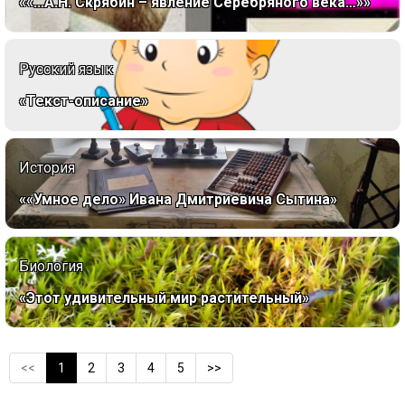
««...А.Н. Скрябин – явление Серебряного века…»»
Русский язык
«Текст-описание»
История
««Умное дело» Ивана Дмитриевича Сытина»
Биология
«Этот удивительный мир растительный»
<<
1
2
3
4
5
>>