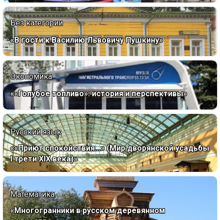
Без категории
«В гости к Василию Львовичу Пушкину»
Экономика
««Голубое топливо»: история и перспективы»
Русский язык
««Приют спокойствия…» (Мир дворянской усадьбы
I трети XIX века)»
Математика
«Многогранники в русском деревянном