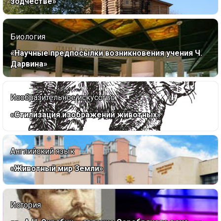
зодчестве»
Биология
«Научные предпосылки возникновения учения Ч.
Дарвина»
Изобразительное искусство
«Стилизация изображений животных»
Английский язык
«Животный мир Земли»
История