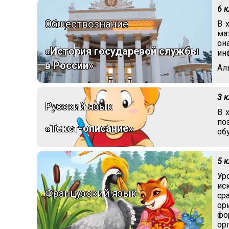
6 
Обществознание
В 
ма
он
«История государевой службы
ин
в России»
Ал
3 
Русский язык
В 
по
«Текст-описание»
об
5 
Ур
ис
Французский язык
ср
ор
фо
ор