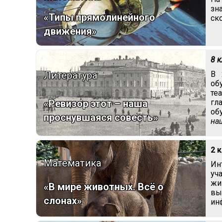
зн
«Типы прямолинейного
ск
движения»
8 
Литература
В 
об
те
гл
«Ревизор этот – наша
об
проснувшаяся совесть»
на
2 
Математика
Ин
уч
жи
«В мире животных. Всё о
вы
слонах»
ин