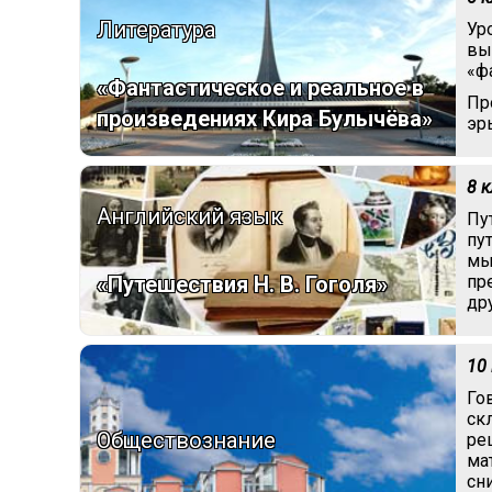
Литература
Ур
вы
«ф
«Фантастическое и реальное в
Пр
произведениях Кира Булычёва»
эр
8 
Английский язык
Пу
пу
мы
«Путешествия Н. В. Гоголя»
пр
др
10
Го
ск
Обществознание
ре
ма
сн