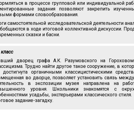
ормляться в процессе групповой или индивидуальной рабо
иентированные задания позволяют закрепить изученн
выми формами словообразования.
оги самостоятельной исследовательской деятельности ана
обобщаются в ходе итоговой коллективной дискуссии. Пр
временных сказки и басни.
 класс
вший дворец графа А.К. Разумовского на Гороховом
ассицизма. Трудно найти другое такое сооружение, в ко
 достигнута органичными классицистическими средств
змещенная во дворце, позволяет установить связь между 
ятельность в экспозиции музея направлена на раб
вышенного уровня. Школьники знакомятся с окру
обенностями усадьбы, экстерьерами классического стиля
оговое задание-загадку.