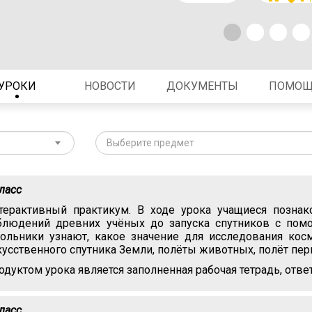
УРОКИ
НОВОСТИ
ДОКУМЕНТЫ
ПОМО
Выберите предмет
класс
терактивный практикум. В ходе урока учащиеся познак
блюдений древних учёных до запуска спутников с пом
ольники узнают, какое значение для исследования косм
кусственного спутника Земли, полёты животных, полёт пер
одуктом урока является заполненная рабочая тетрадь, отве
класс