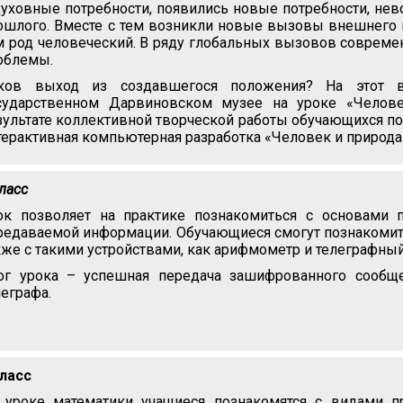
духовные потребности, появились новые потребности, не
ошлого. Вместе с тем возникли новые вызовы внешнего м
м род человеческий. В ряду глобальных вызовов совреме
облемы.
ков выход из создавшегося положения? На этот в
сударственном Дарвиновском музее на уроке «Челове
зультате коллективной творческой работы обучающихся п
терактивная компьютерная разработка «Человек и природа
класс
ок позволяет на практике познакомиться с основами 
редаваемой информации. Обучающиеся смогут познакомить
кже с такими устройствами, как арифмометр и телеграфный
ог урока – успешная передача зашифрованного сообщ
леграфа.
класс
 уроке математики учащиеся познакомятся с видами п