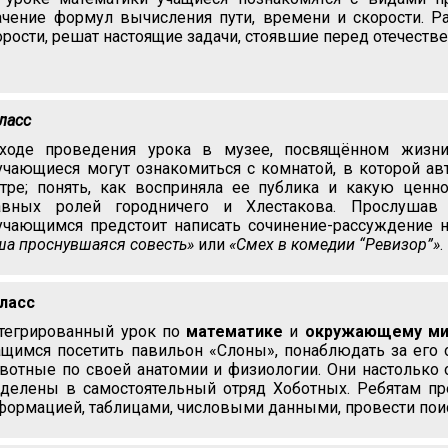
ачение формул вычисления пути, времени и скорости. Р
орости, решат настоящие задачи, стоявшие перед отечест
класс
ходе проведения урока в музее, посвящённом жизни 
учающиеся могут ознакомиться с комнатой, в которой авт
атре; понять, как восприняла ее публика и какую ценн
авных ролей городничего и Хлестакова. Прослушав
учающимся предстоит написать сочинение-рассуждение 
ша проснувшаяся совесть»
или
«Смех в комедии “Ревизор”»
.
класс
тегрированный урок по
математике
и
окружающему ми
ащимся посетить павильон «Слоны», понаблюдать за его 
вотные по своей анатомии и физиологии. Они настолько 
делены в самостоятельный отряд Хоботных. Ребятам пре
формацией, таблицами, числовыми данными, провести пои