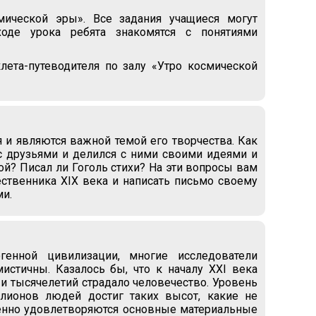
мической эры». Все задания учащиеся могут
оде урока ребята знакомятся с понятиями
лета-путеводителя по залу «Утро космической
 и являются важной темой его творчества. Как
с друзьями и делился с ними своими идеями и
? Писал ли Гоголь стихи? На эти вопросы вам
ественника XIX века и написать письмо своему
и.
генной цивилизации, многие исследователи
истичны. Казалось бы, что к началу XXI века
и тысячелетий страдало человечество. Уровень
ллионов людей достиг таких высот, какие не
енно удовлетворяются основные материальные