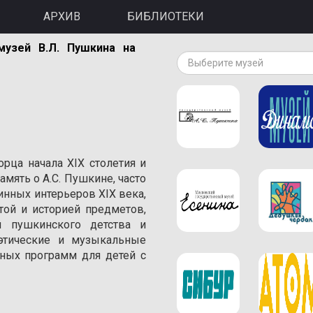
АРХИВ
БИБЛИОТЕКИ
музей В.Л. Пушкина на
Выберите музей
орца начала XIX столетия и
амять о A.С. Пушкине, часто
инных интерьеров XIX века,
той и историей предметов,
 пушкинского детства и
оэтические и музыкальные
ивных программ для детей с