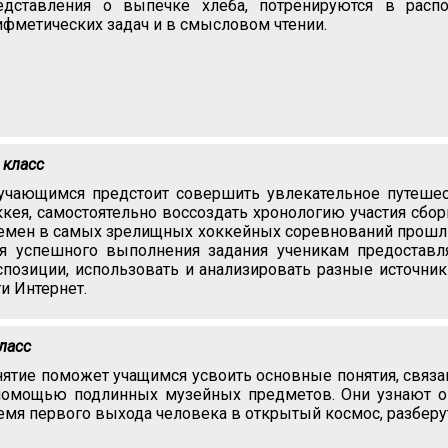
едставления о выпечке хлеба, потренируются в расп
ифметических задач и в смысловом чтении.
 класс
учающимся предстоит совершить увлекательное путешес
ккея, самостоятельно воссоздать хронологию участия сбо
емен в самых зрелищных хоккейных соревнований прошлых
я успешного выполнения задания ученикам предоставл
спозиции, использовать и анализировать разные источни
ти Интернет.
класс
нятие поможет учащимся усвоить основные понятия, связа
помощью подлинных музейных предметов. Они узнают о 
емя первого выхода человека в открытый космос, разберут