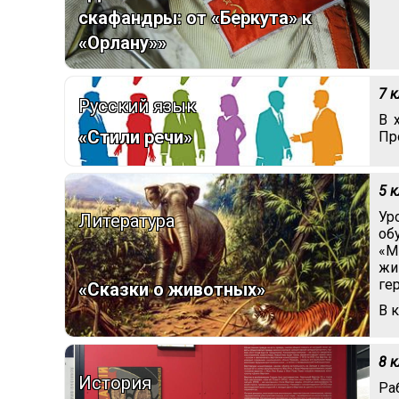
скафандры: от «Беркута» к
«Орлану»»
7 
Русский язык
В 
«Стили речи»
Пр
5 
Ур
Литература
об
«М
жи
ге
«Сказки о животных»
В 
8 
История
Ра