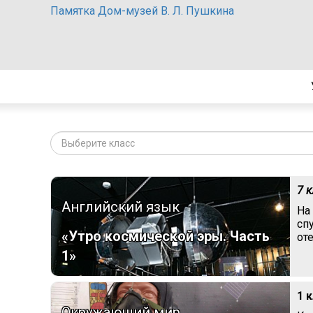
Памятка Дом-музей В. Л. Пушкина
Выберите класс
7 
Английский язык
На
сп
«Утро космической эры. Часть
от
1»
1 
Окружающий мир