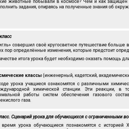
кие животные побывали в космосе? Чем и как защищён к
полнить задания, опираясь на полученные знания об окр
 класс
игль» совершил своё кругосветное путешествие больше ве
тех пор определённые изменения, которые предстоит опред
качестве итога урока будет необходимо оказать помощь д
смические классы
(инженерный, кадетский, академически
ходе урока учащиеся ознакомятся с различными химичес
ждународной химической станции. Эти реакции, в т
рмальной работы систем обеспечения газового сост
лекислого газа.
класс. Сценарий урока для обучающихся с ограниченными в
 время урока обучающиеся познакомятся с историей 