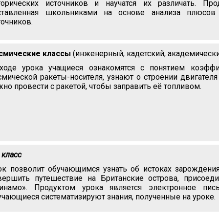
торических источников и научатся их различать. Про
ставленная школьниками на основе анализа плюсов
точников.
смические классы
(инженерный, кадетский, академически
ходе урока учащиеся ознакомятся с понятием коэффи
смической ракеты-носителя, узнают о строении двигателя
жно провести с ракетой, чтобы заправить её топливом.
 класс
ок позволит обучающимся узнать об истоках зарождения
вершить путешествие на Британские острова, присоед
инамо». Продуктом урока является электронное пи
учающиеся систематизируют знания, полученные на уроке.