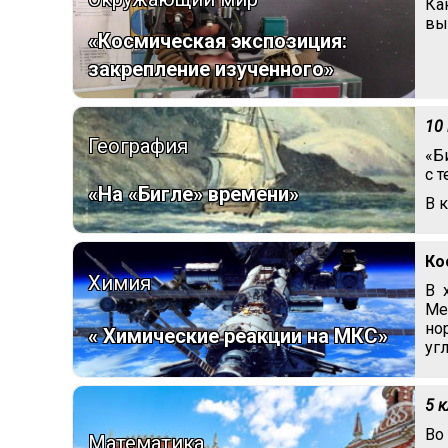
Ка
вы
«Космическая экспозиция:
закрепление изученного»
10
География
«Б
с 
«На «Бигле» времени»
В 
Ко
Химия
В 
Ме
но
« Химические реакции на МКС»
уг
5 
Во
Математика