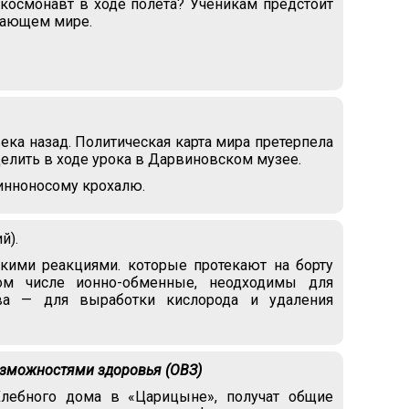
осмонавт в ходе полёта? Ученикам предстоит
ужающем мире.
ка назад. Политическая карта мира претерпела
елить в ходе урока в Дарвиновском музее.
линноносому крохалю.
й).
кими реакциями. которые протекают на борту
ом числе ионно-обменные, неодходимы для
ава — для выработки кислорода и удаления
озможностями здоровья (ОВЗ)
Хлебного дома в «Царицыне», получат общие