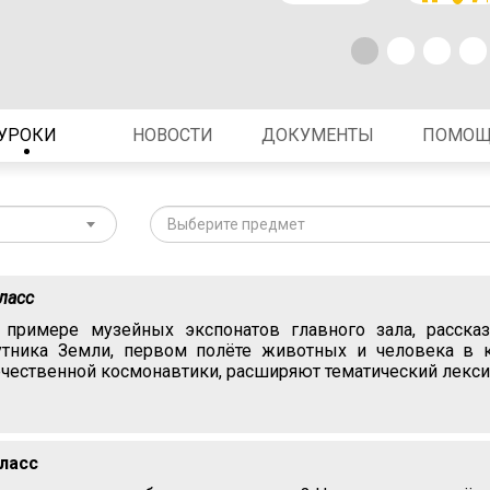
УРОКИ
НОВОСТИ
ДОКУМЕНТЫ
ПОМО
Выберите предмет
класс
 примере музейных экспонатов главного зала, расска
утника Земли, первом полёте животных и человека в 
ечественной космонавтики, расширяют тематический лекси
класс