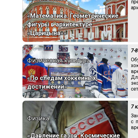
пр
ар
«Математика. Геометрические
фигуры в архитектуре
«Царицына»»
7-8
Физическая культура
Об
хо
вр
Дл
«По следам хоккейных
эк
достижений»
се
7 
За
Физика
с 
вр
«Давление газов. Космические