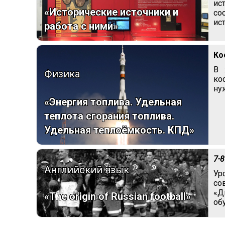
ис
«Исторические источники и
со
ис
работа с ними»
Ко
В 
Физика
ко
ну
«Энергия топлива. Удельная
теплота сгорания топлива.
Удельная теплоёмкость. КПД»
7-8
Английский язык
Ур
со
«Д
«The origin of Russian football»
об