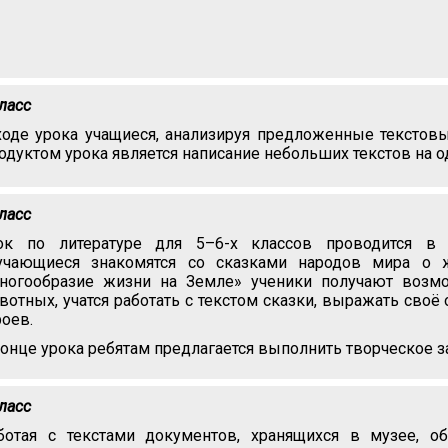
класс
ходе урока учащиеся, анализируя предложенные текстовы
одуктом урока является написание небольших текстов на о
класс
ок по литературе для 5–6-х классов проводится в 
учающиеся знакомятся со сказками народов мира о 
ногообразие жизни на Земле» ученики получают возмо
вотных, учатся работать с текстом сказки, выражать сво
роев.
конце урока ребятам предлагается выполнить творческое з
класс
ботая с текстами документов, хранящихся в музее, 