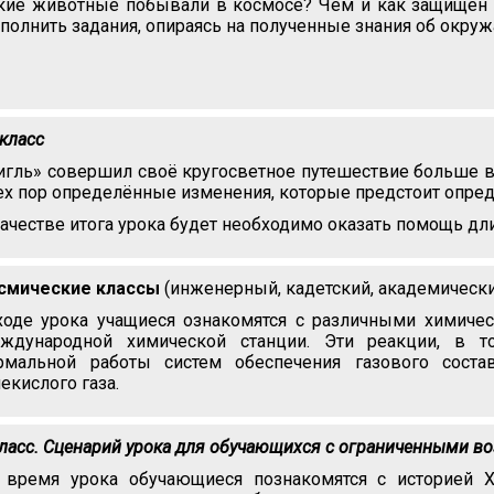
кие животные побывали в космосе? Чем и как защищён к
полнить задания, опираясь на полученные знания об окр
 класс
игль» совершил своё кругосветное путешествие больше ве
тех пор определённые изменения, которые предстоит опред
качестве итога урока будет необходимо оказать помощь д
смические классы
(инженерный, кадетский, академически
ходе урока учащиеся ознакомятся с различными химичес
ждународной химической станции. Эти реакции, в т
рмальной работы систем обеспечения газового сост
лекислого газа.
класс. Сценарий урока для обучающихся с ограниченными в
 время урока обучающиеся познакомятся с историей 