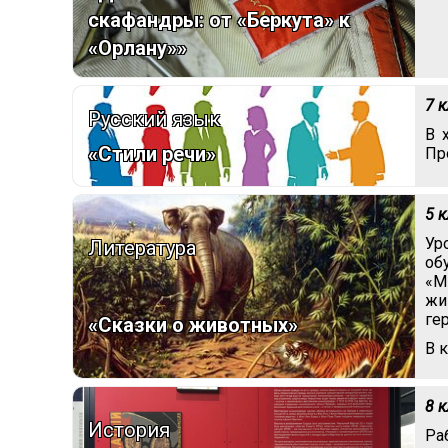
скафандры: от «Беркута» к
«Орлану»»
7 
Русский язык
В 
«Стили речи»
Пр
5 
Ур
Литература
об
«М
жи
ге
«Сказки о животных»
В 
8 
История
Ра