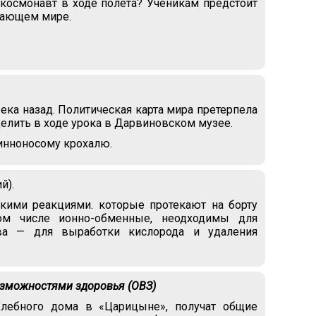
осмонавт в ходе полёта? Ученикам предстоит
ужающем мире.
ка назад. Политическая карта мира претерпела
елить в ходе урока в Дарвиновском музее.
линноносому крохалю.
й).
кими реакциями. которые протекают на борту
ом числе ионно-обменные, неодходимы для
ава — для выработки кислорода и удаления
озможностями здоровья (ОВЗ)
Хлебного дома в «Царицыне», получат общие