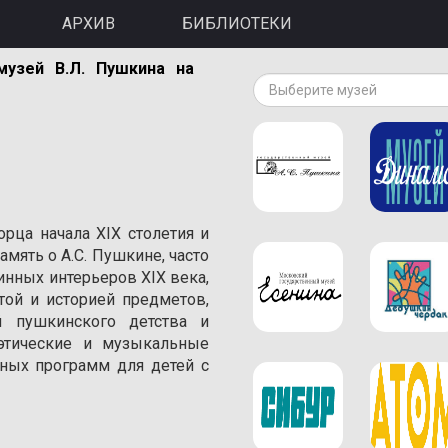
АРХИВ
БИБЛИОТЕКИ
музей В.Л. Пушкина на
Выберите музей
орца начала XIX столетия и
амять о A.С. Пушкине, часто
инных интерьеров XIX века,
той и историей предметов,
 пушкинского детства и
оэтические и музыкальные
ивных программ для детей с