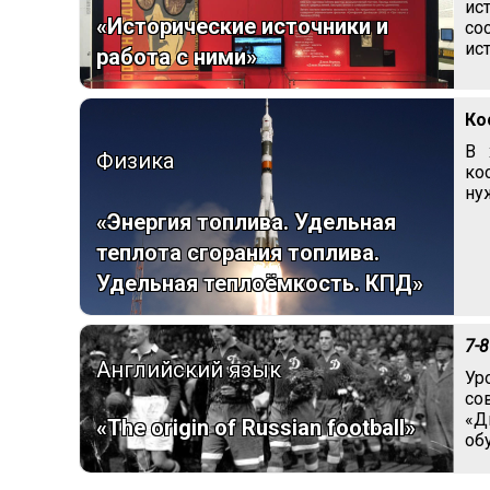
ис
«Исторические источники и
со
ис
работа с ними»
Ко
В 
Физика
ко
ну
«Энергия топлива. Удельная
теплота сгорания топлива.
Удельная теплоёмкость. КПД»
7-8
Английский язык
Ур
со
«Д
«The origin of Russian football»
об