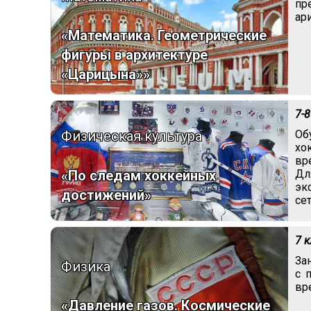
пр
ар
«Математика. Геометрические
фигуры в архитектуре
«Царицына»»
7-8
Физическая культура
Об
хо
вр
Дл
«По следам хоккейных
эк
достижений»
се
7 
За
Физика
с 
вр
«Давление газов. Космические