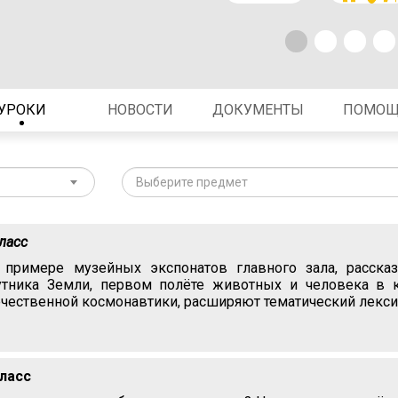
УРОКИ
НОВОСТИ
ДОКУМЕНТЫ
ПОМО
Выберите предмет
класс
 примере музейных экспонатов главного зала, расска
утника Земли, первом полёте животных и человека в 
ечественной космонавтики, расширяют тематический лекси
класс