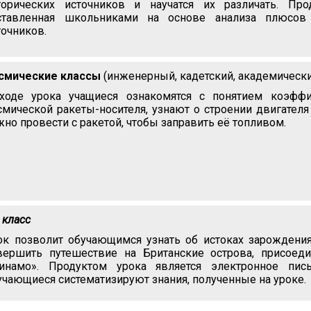
торических источников и научатся их различать. Про
ставленная школьниками на основе анализа плюсов
точников.
смические классы
(инженерный, кадетский, академически
ходе урока учащиеся ознакомятся с понятием коэффи
смической ракеты-носителя, узнают о строении двигателя
жно провести с ракетой, чтобы заправить её топливом.
 класс
ок позволит обучающимся узнать об истоках зарождения
вершить путешествие на Британские острова, присоед
инамо». Продуктом урока является электронное пи
учающиеся систематизируют знания, полученные на уроке.