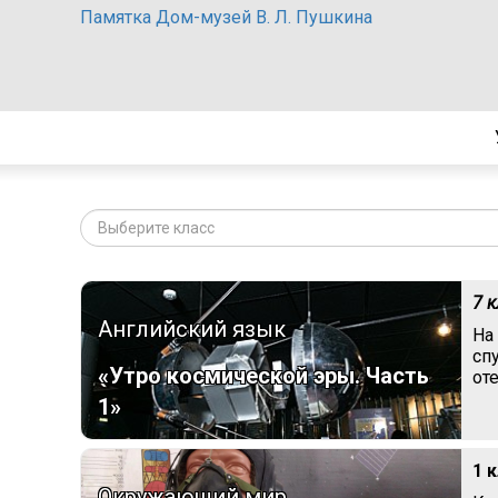
Памятка Дом-музей В. Л. Пушкина
Выберите класс
7 
Английский язык
На
сп
«Утро космической эры. Часть
от
1»
1 
Окружающий мир