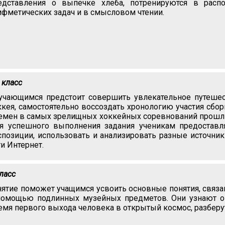
едставления о выпечке хлеба, потренируются в расп
ифметических задач и в смысловом чтении.
 класс
учающимся предстоит совершить увлекательное путешес
ккея, самостоятельно воссоздать хронологию участия сбо
емен в самых зрелищных хоккейных соревнований прошлых
я успешного выполнения задания ученикам предоставл
спозиции, использовать и анализировать разные источни
ти Интернет.
класс
нятие поможет учащимся усвоить основные понятия, связа
помощью подлинных музейных предметов. Они узнают о 
емя первого выхода человека в открытый космос, разберут