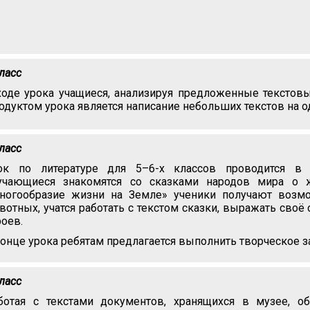
класс
ходе урока учащиеся, анализируя предложенные текстовы
одуктом урока является написание небольших текстов на о
класс
ок по литературе для 5–6-х классов проводится в 
учающиеся знакомятся со сказками народов мира о 
ногообразие жизни на Земле» ученики получают возмо
вотных, учатся работать с текстом сказки, выражать сво
роев.
конце урока ребятам предлагается выполнить творческое з
класс
ботая с текстами документов, хранящихся в музее, 