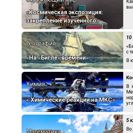
Ка
вы
«Космическая экспозиция:
закрепление изученного»
10
География
«Б
с 
«На «Бигле» времени»
В 
Ко
Химия
В 
Ме
но
« Химические реакции на МКС»
уг
5 
Во
Математика