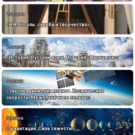
История
«Н.В. Гоголь: судьба и творчество»
История
«История, Русский язык. История «Царицына»»
Физика
«Законы движения планет. Космические
скорости. Межпланетные полеты»
Физика
«Гравитация. Сила тяжести»