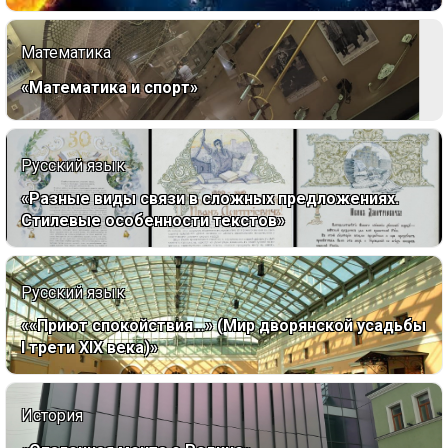
Математика
«Математика и спорт»
Русский язык
«Разные виды связи в сложных предложениях.
Стилевые особенности текстов»
Русский язык
««Приют спокойствия…» (Мир дворянской усадьбы
I трети XIX века)»
История