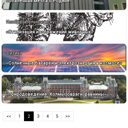
«Опаленная мечта о Родине»
Изобразительное искусство
«Стилизация изображений животных»
Физика
«Солнечные батареи и электроэнергия в космосе»
Природоведение
«Природоведение. Холмы, овраги, равнины»
<<
1
2
3
4
5
>>