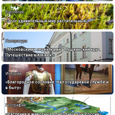
Биология
«Этот удивительный мир растительный»
Литература
«Московскими переулками в Пушкинский круг.
Путешествие в XIX век.»
История
«Благородное сословие. На государевой службе и
в быту»
География
«Растения и животные природных зон России»