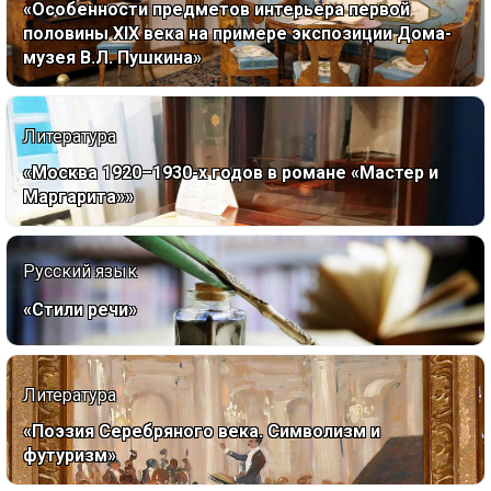
«Особенности предметов интерьера первой
половины XIX века на примере экспозиции Дома-
музея В.Л. Пушкина»
Литература
«Москва 1920–1930-х годов в романе «Мастер и
Маргарита»»
Русский язык
«Стили речи»
Литература
«Поэзия Серебряного века. Символизм и
футуризм»