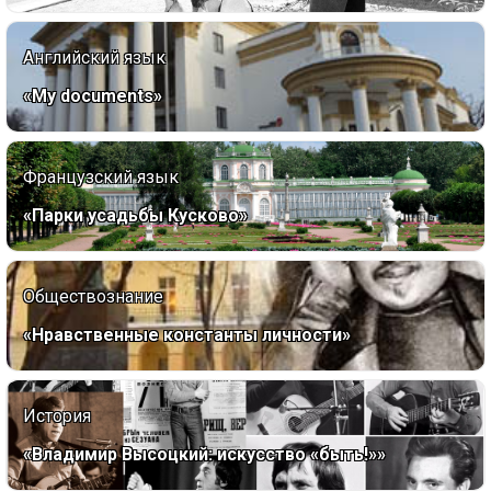
Английский язык
«My documents»
Французский язык
«Парки усадьбы Кусково»
Обществознание
«Нравственные константы личности»
История
«Владимир Высоцкий: искусство «быть!»»