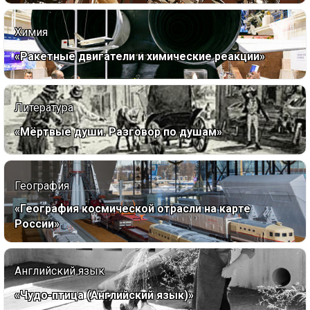
Химия
«Ракетные двигатели и химические реакции»
Литература
«Мёртвые души. Разговор по душам»
География
«География космической отрасли на карте
России»
Английский язык
«Чудо-птица (Английский язык)»