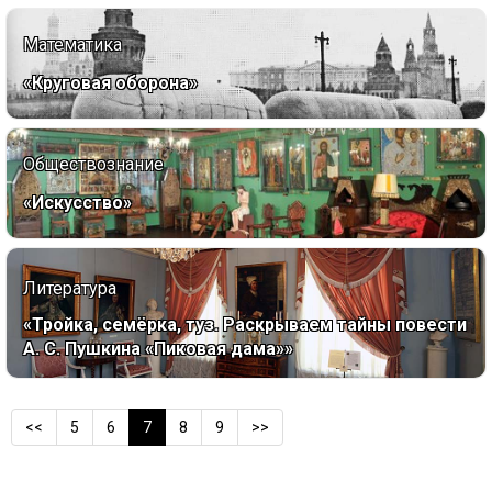
Математика
«Круговая оборона»
Обществознание
«Искусство»
Литература
«Тройка, семёрка, туз. Раскрываем тайны повести
А. С. Пушкина «Пиковая дама»»
<<
5
6
7
8
9
>>