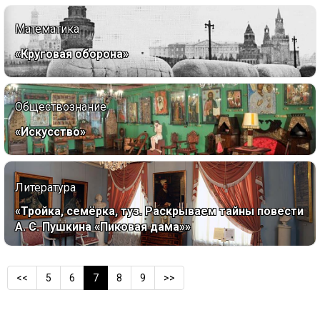
Математика
«Круговая оборона»
Обществознание
«Искусство»
Литература
«Тройка, семёрка, туз. Раскрываем тайны повести
А. С. Пушкина «Пиковая дама»»
<<
5
6
7
8
9
>>