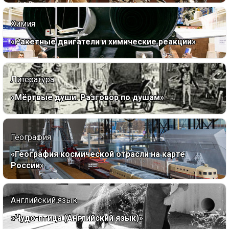
Химия
«Ракетные двигатели и химические реакции»
Литература
«Мёртвые души. Разговор по душам»
География
«География космической отрасли на карте
России»
Английский язык
«Чудо-птица (Английский язык)»