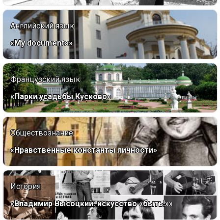
Английский язык
«My documents»
Французский язык
«Парки усадьбы Кусково»
Обществознание
«Нравственные константы личности»
История
«Владимир Высоцкий: искусство «быть!»»