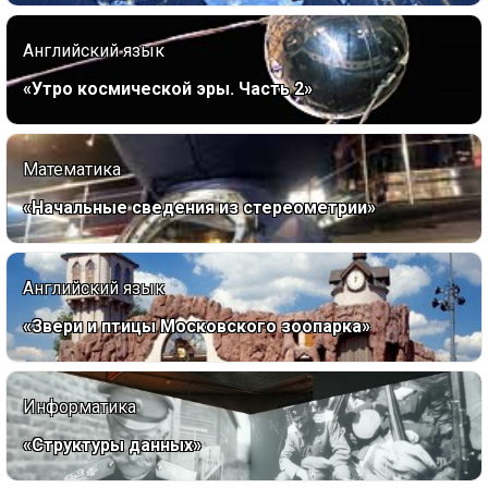
Английский язык
«Утро космической эры. Часть 2»
Математика
«Начальные сведения из стереометрии»
Английский язык
«Звери и птицы Московского зоопарка»
Информатика
«Структуры данных»