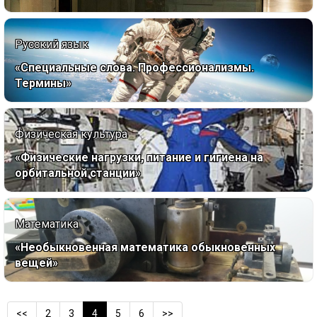
Русский язык
«Специальные слова. Профессионализмы.
Термины»
Физическая культура
«Физические нагрузки, питание и гигиена на
орбитальной станции»
Математика
«Необыкновенная математика обыкновенных
вещей»
<<
2
3
4
5
6
>>