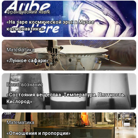
Французский язык
«На заре космической эры: в Музее
космонавтики»
Математика
«Лунное сафари»
Естествознание
«Состояния вещества. Температура. Плотность.
Кислород»
Математика
«Отношения и пропорции»