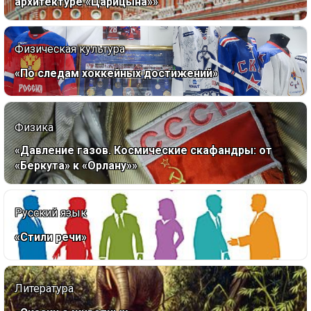
архитектуре «Царицына»»
Физическая культура
«По следам хоккейных достижений»
Физика
«Давление газов. Космические скафандры: от
«Беркута» к «Орлану»»
Русский язык
«Стили речи»
Литература