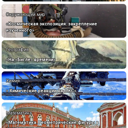
Окружающий мир
«Космическая экспозиция: закрепление
изученного»
География
«На «Бигле» времени»
Химия
« Химические реакции на МКС»
Математика
«Математика. Геометрические фигуры в