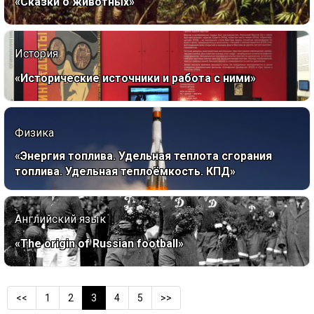
«Сказки о животных»
История
«Исторические источники и работа с ними»
Физика
«Энергия топлива. Удельная теплота сгорания
топлива. Удельная теплоёмкость. КПД»
Английский язык
«The origin of Russian football»
<<
1
2
3
4
5
>>