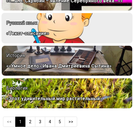
««...А.Н. Скрябин – явление Серебряного века…»»
Русский язык
«Текст-описание»
История
««Умное дело» Ивана Дмитриевича Сытина»
Биология
«Этот удивительный мир растительный»
<<
1
2
3
4
5
>>