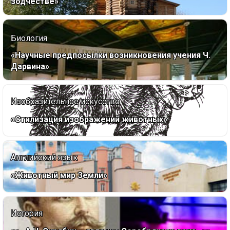
зодчестве»
Биология
«Научные предпосылки возникновения учения Ч.
Дарвина»
Изобразительное искусство
«Стилизация изображений животных»
Английский язык
«Животный мир Земли»
История