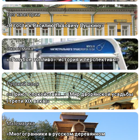
Без категории
«В гости к Василию Львовичу Пушкину»
Экономика
««Голубое топливо»: история и перспективы»
Русский язык
««Приют спокойствия…» (Мир дворянской усадьбы
I трети XIX века)»
Математика
«Многогранники в русском деревянном