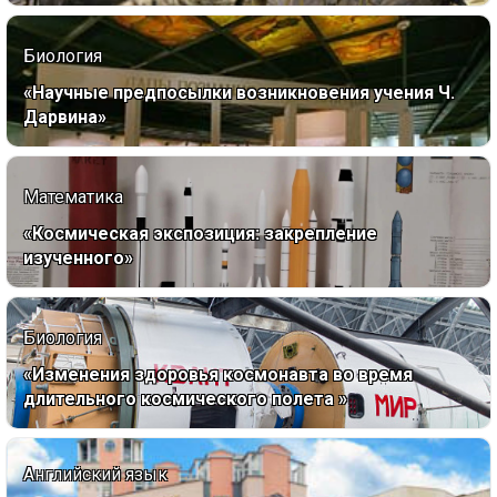
Биология
«Научные предпосылки возникновения учения Ч.
Дарвина»
Математика
«Космическая экспозиция: закрепление
изученного»
Биология
«Изменения здоровья космонавта во время
длительного космического полета »
Английский язык