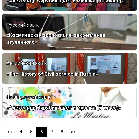
«Александр Скрябин: цвет и музыка (10 класс)»
Русский язык
«Космическая экспозиция: закрепление
изученного»
Английский язык
«The History of Civil service in Russia»
Французский язык
«Александр Скрябин: цвет и музыка (7 класс)»
<<
4
5
6
7
8
>>