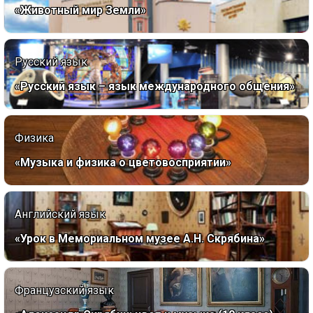
«Животный мир Земли»
Русский язык
«Русский язык – язык международного общения»
Физика
«Музыка и физика о цветовосприятии»
Английский язык
«Урок в Мемориальном музее А.Н. Скрябина»
Французский язык