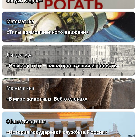
азбуки Морзе»
Математика
«Типы прямолинейного движения»
Литература
«Ревизор этот – наша проснувшаяся совесть»
Математика
«В мире животных. Всё о слонах»
Обществознание
«История государевой службы в России»