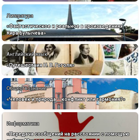
Литература
«Фантастическое и реальное в произведениях
Кира Булычёва»
Английский язык
«Путешествия Н. В. Гоголя»
Обществознание
«Человек и природа – конфликт или гармония?»
Информатика
«Передача сообщений на расстоянии с помощью