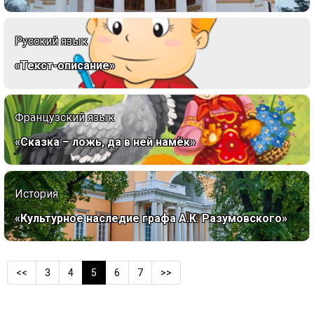
Русский язык
«Текст-описание»
Французский язык
«Сказка – ложь, да в ней намёк»
История
«Культурное наследие графа А.К. Разумовского»
<<
3
4
5
6
7
>>