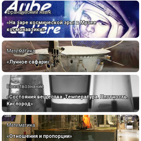
Французский язык
«На заре космической эры: в Музее
космонавтики»
Математика
«Лунное сафари»
Естествознание
«Состояния вещества. Температура. Плотность.
Кислород»
Математика
«Отношения и пропорции»