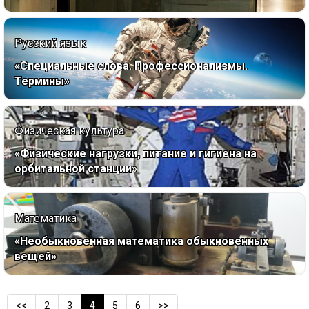
Русский язык
«Специальные слова. Профессионализмы.
Термины»
Физическая культура
«Физические нагрузки, питание и гигиена на
орбитальной станции»
Математика
«Необыкновенная математика обыкновенных
вещей»
<<
2
3
4
5
6
>>