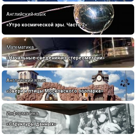
Английский язык
«Утро космической эры. Часть 2»
Математика
«Начальные сведения из стереометрии»
Английский язык
«Звери и птицы Московского зоопарка»
Информатика
«Структуры данных»