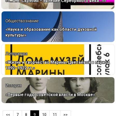
««...А.Н. Скрябин – явление Серебряного века…»»
Обществознание
«Наука и образование как области духовной
культуры»
Литература
«Жизнь и творчество Марины Цветаевой в период
1892–1922 гг.»
История
«Первые годы советской власти в Москве»
<<
7
8
9
10
11
>>