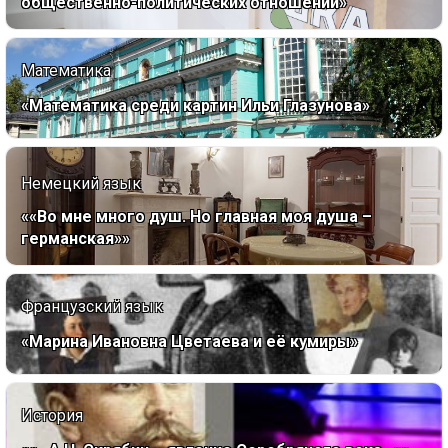
общественно-политических отношений»
Математика
«Математика среди картин Ильи Глазунова»
Немецкий язык
««Во мне много душ. Но главная моя душа –
германская»»
Французский язык
«Марина Ивановна Цветаева и её кумиры»
История