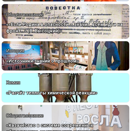
Обществознание
««Если Родина в опасности – значит, всем идти на
фронт…» (В. Высоцкий)»
История
«Источники знаний о прошлом»
Химия
«Расчёт теплоты химической реакции»
Обществознание
«Казачество в системе современных