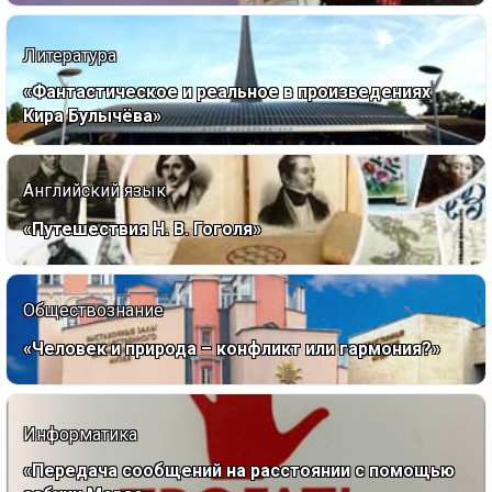
Литература
«Фантастическое и реальное в произведениях
Кира Булычёва»
Английский язык
«Путешествия Н. В. Гоголя»
Обществознание
«Человек и природа – конфликт или гармония?»
Информатика
«Передача сообщений на расстоянии с помощью