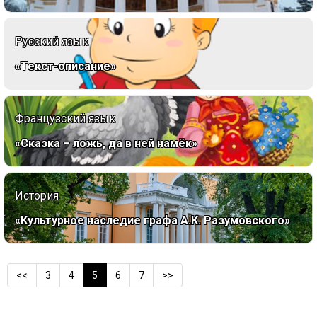
Русский язык
«Текст-описание»
Французский язык
«Сказка – ложь, да в ней намёк»
История
«Культурное наследие графа А.К. Разумовского»
<<
3
4
5
6
7
>>