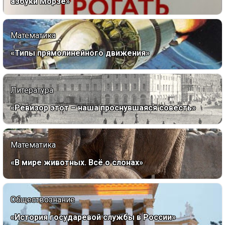
азбуки Морзе»
Математика
«Типы прямолинейного движения»
Литература
«Ревизор этот – наша проснувшаяся совесть»
Математика
«В мире животных. Всё о слонах»
Обществознание
«История государевой службы в России»