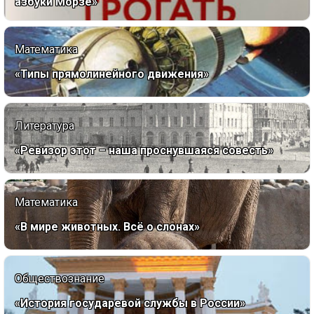
азбуки Морзе»
Математика
«Типы прямолинейного движения»
Литература
«Ревизор этот – наша проснувшаяся совесть»
Математика
«В мире животных. Всё о слонах»
Обществознание
«История государевой службы в России»