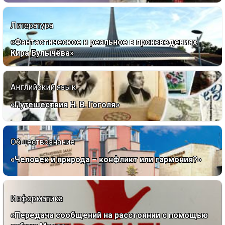
Литература
«Фантастическое и реальное в произведениях
Кира Булычёва»
Английский язык
«Путешествия Н. В. Гоголя»
Обществознание
«Человек и природа – конфликт или гармония?»
Информатика
«Передача сообщений на расстоянии с помощью