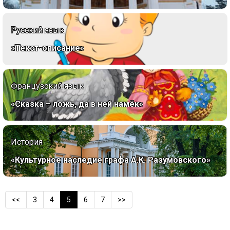
Русский язык
«Текст-описание»
Французский язык
«Сказка – ложь, да в ней намёк»
История
«Культурное наследие графа А.К. Разумовского»
<<
3
4
5
6
7
>>