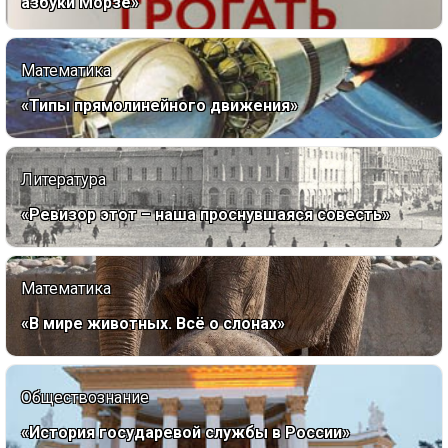
азбуки Морзе»
Математика
«Типы прямолинейного движения»
Литература
«Ревизор этот – наша проснувшаяся совесть»
Математика
«В мире животных. Всё о слонах»
Обществознание
«История государевой службы в России»