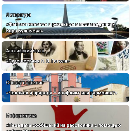
Литература
«Фантастическое и реальное в произведениях
Кира Булычёва»
Английский язык
«Путешествия Н. В. Гоголя»
Обществознание
«Человек и природа – конфликт или гармония?»
Информатика
«Передача сообщений на расстоянии с помощью