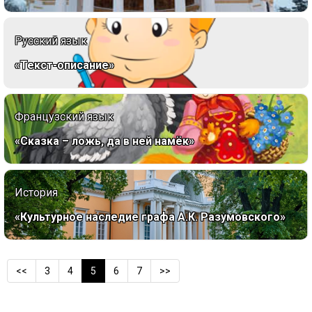
Русский язык
«Текст-описание»
Французский язык
«Сказка – ложь, да в ней намёк»
История
«Культурное наследие графа А.К. Разумовского»
<<
3
4
5
6
7
>>