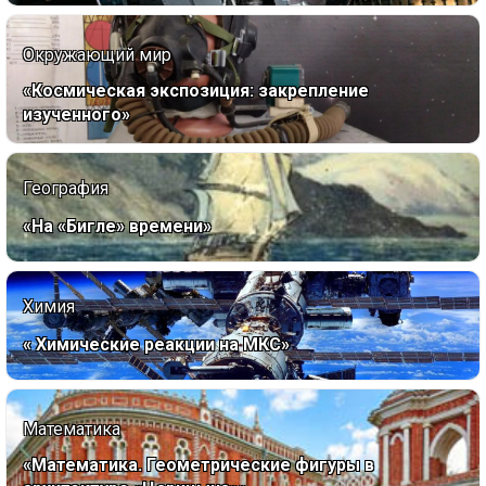
Окружающий мир
«Космическая экспозиция: закрепление
изученного»
География
«На «Бигле» времени»
Химия
« Химические реакции на МКС»
Математика
«Математика. Геометрические фигуры в