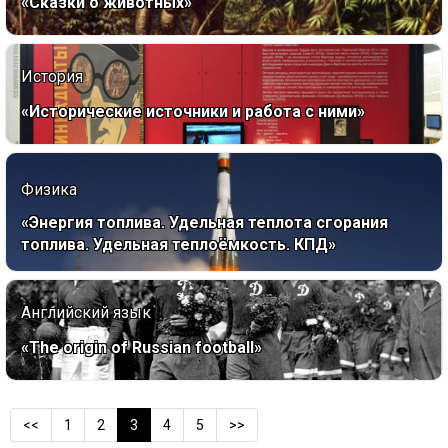
«Сказки о животных»
История
«Исторические источники и работа с ними»
Физика
«Энергия топлива. Удельная теплота сгорания
топлива. Удельная теплоёмкость. КПД»
Английский язык
«The origin of Russian football»
<<
1
2
3
4
5
>>