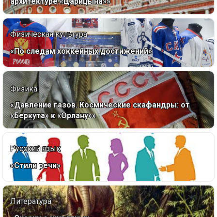
архитектуре «Царицына»»
Физическая культура
«По следам хоккейных достижений»
Физика
«Давление газов. Космические скафандры: от
«Беркута» к «Орлану»»
Русский язык
«Стили речи»
Литература