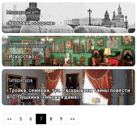
Математика
«Круговая оборона»
Обществознание
«Искусство»
Литература
«Тройка, семёрка, туз. Раскрываем тайны повести
А. С. Пушкина «Пиковая дама»»
<<
5
6
7
8
9
>>