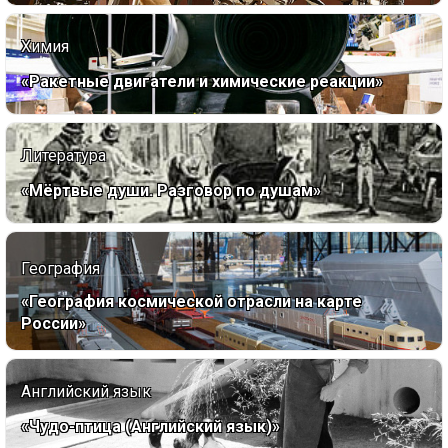
Химия
«Ракетные двигатели и химические реакции»
Литература
«Мёртвые души. Разговор по душам»
География
«География космической отрасли на карте
России»
Английский язык
«Чудо-птица (Английский язык)»