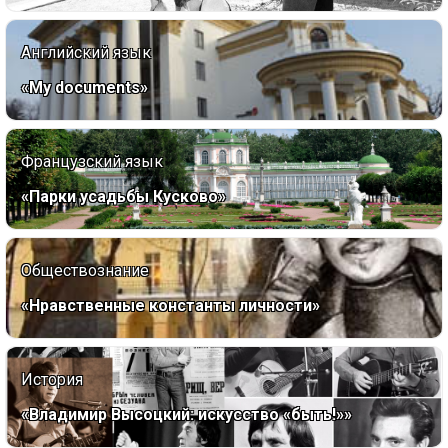
Английский язык
«My documents»
Французский язык
«Парки усадьбы Кусково»
Обществознание
«Нравственные константы личности»
История
«Владимир Высоцкий: искусство «быть!»»