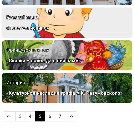
Русский язык
«Текст-описание»
Французский язык
«Сказка – ложь, да в ней намёк»
История
«Культурное наследие графа А.К. Разумовского»
<<
3
4
5
6
7
>>