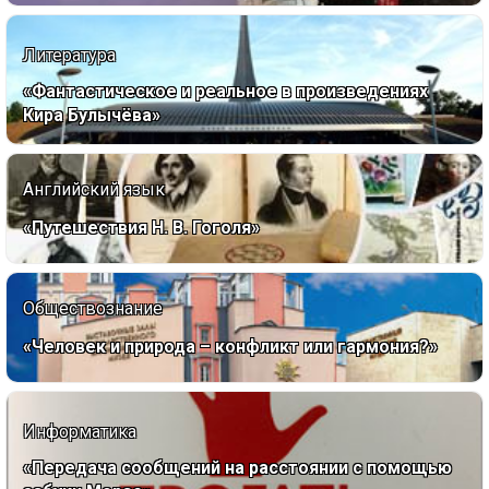
Литература
«Фантастическое и реальное в произведениях
Кира Булычёва»
Английский язык
«Путешествия Н. В. Гоголя»
Обществознание
«Человек и природа – конфликт или гармония?»
Информатика
«Передача сообщений на расстоянии с помощью