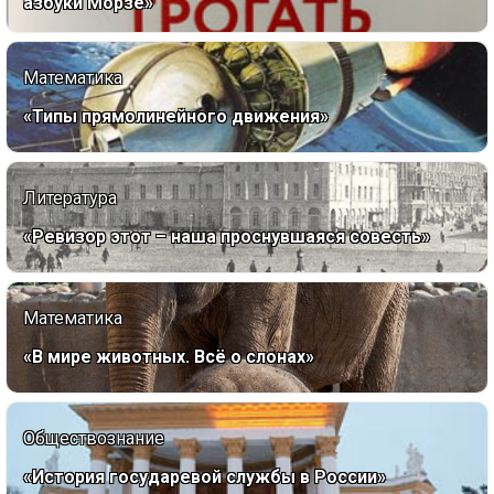
азбуки Морзе»
Математика
«Типы прямолинейного движения»
Литература
«Ревизор этот – наша проснувшаяся совесть»
Математика
«В мире животных. Всё о слонах»
Обществознание
«История государевой службы в России»