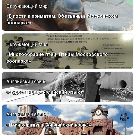
Окружающий мир
«В гости к приматам. Обезьяны в Московском
зоопарке»
Окружающий мир
«Многообразие птиц. Птицы Московского
зоопарка»
Английский язык
«Чудо-птица (Английский язык)»
Английский язык
«Птичья радуга (Английский язык)»