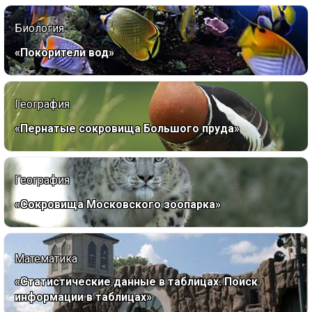
Биология
«Покорители вод»
География
«Пернатые сокровища Большого пруда»
География
«Сокровища Московского зоопарка»
Математика
«Статистические данные в таблицах. Поиск
информации в таблицах»