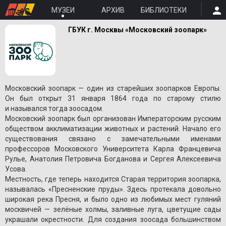
МУЗЕИ
АРХИВ
БИБЛИОТЕКИ
ГБУК г. Москвы «Московский зоопарк»
Московский зоопарк — один из старейших зоопарков Европы.
Он был открыт 31 января 1864 года по старому стилю
и назывался тогда зоосадом.
Московский зоопарк был организован Императорским русским
обществом акклиматизации животных и растений. Начало его
существования связано с замечательными именами
профессоров Московского Университета Карла Францевича
Рулье, Анатолия Петровича Богданова и Сергея Алексеевича
Усова.
Местность, где теперь находится Старая территория зоопарка,
называлась «Пресненские пруды». Здесь протекала довольно
широкая река Пресня, и было одно из любимых мест гуляний
москвичей — зелёные холмы, заливные луга, цветущие сады
украшали окрестности. Для создания зоосада большинством