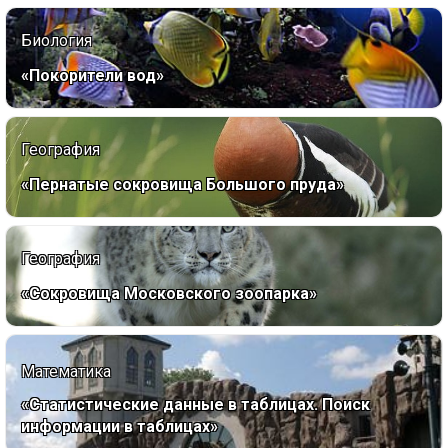
Биология
«Покорители вод»
География
«Пернатые сокровища Большого пруда»
География
«Сокровища Московского зоопарка»
Математика
«Статистические данные в таблицах. Поиск
информации в таблицах»