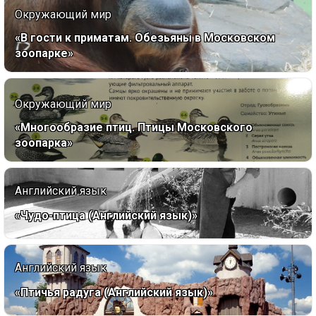
Окружающий мир
«В гости к приматам. Обезьяны в Московском
зоопарке»
Окружающий мир
«Многообразие птиц. Птицы Московского
зоопарка»
Английский язык
«Чудо-птица (Английский язык)»
Английский язык
«Птичья радуга (Английский язык)»