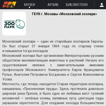
МУЗЕИ
АРХИВ
БИБЛИОТЕКИ
ГБУК г. Москвы «Московский зоопарк»
Московский зоопарк — один из старейших зоопарков Европы.
Он был открыт 31 января 1864 года по старому стилю
и назывался тогда зоосадом.
Московский зоопарк был организован Императорским русским
обществом акклиматизации животных и растений. Начало его
существования связано с замечательными именами
профессоров Московского Университета Карла Францевича
Рулье, Анатолия Петровича Богданова и Сергея Алексеевича
Усова.
Местность, где теперь находится Старая территория зоопарка,
называлась «Пресненские пруды». Здесь протекала довольно
широкая река Пресня, и было одно из любимых мест гуляний
москвичей — зелёные холмы, заливные луга, цветущие сады
украшали окрестности. Для создания зоосада большинством