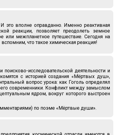
И это вполне оправданно. Именно реактивная
еской реакции, позволяет преодолеть земное
ое или межпланетное путешествие. Сегодня на
 вспомним, что такое химическая реакция!
и поисково-исследовательской деятельности и
акомятся с историей создания «Мёртвых душ»,
тральный вопрос урока: как Гоголь определял
 его современники. Конфликт между замыслом
цептуальным ядром, вокруг которого выстроен
комментариями) по поэме «Мёртвые души».
 предприятия космической отрасли имеются в