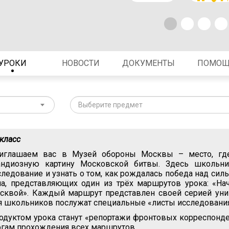
УРОКИ
НОВОСТИ
ДОКУМЕНТЫ
ПОМО
Выберите предмет
 класс
иглашаем вас в Музей обороны Москвы – место, где 
андиозную картину Московской битвы. Здесь школьни
следование и узнать о том, как рождалась победа над си
ла, представляющих один из трёх маршрутов урока: «На
сквой». Каждый маршрут представлен своей серией уни
я школьников послужат специальные «листы исследования
одуктом урока станут «репортажи фронтовых корреспонде
огам прохождения всех маршрутов.