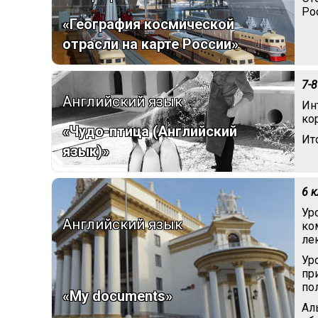
Ро
«География космической
отрасли на карте России»
7-8
Английский язык
Ин
ко
«Чудо-птица (Английский
Ит
язык)»
6 
Ур
Английский язык
ко
ле
Ур
пр
по
«My documents»
Ал