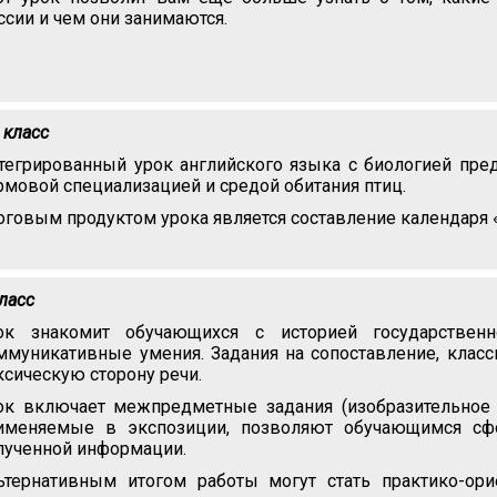
ссии и чем они занимаются.
 класс
тегрированный урок английского языка с биологией пре
рмовой специализацией и средой обитания птиц.
оговым продуктом урока является составление календаря «
класс
ок знакомит обучающихся с историей государствен
ммуникативные умения. Задания на сопоставление, клас
ксическую сторону речи.
ок включает межпредметные задания (изобразительное и
именяемые в экспозиции, позволяют обучающимся сф
лученной информации.
ьтернативным итогом работы могут стать практико-ор