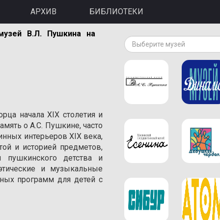
АРХИВ
БИБЛИОТЕКИ
музей В.Л. Пушкина на
Выберите музей
орца начала XIX столетия и
амять о A.С. Пушкине, часто
инных интерьеров XIX века,
той и историей предметов,
 пушкинского детства и
оэтические и музыкальные
ивных программ для детей с