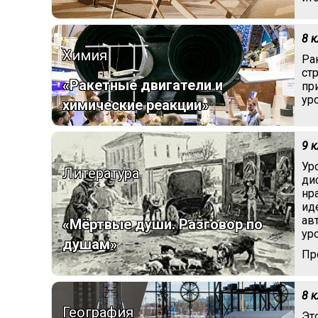
8 
Химия
Ра
ст
«Ракетные двигатели и
пр
ур
химические реакции»
9 
Ур
Литература
ди
нр
ид
ав
«Мёртвые души. Разговор по
ур
душам»
Пр
8 
География
Эт