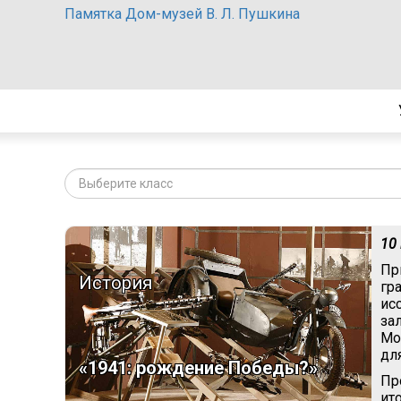
Памятка Дом-музей В. Л. Пушкина
Выберите класс
10
Пр
История
гр
ис
за
Мо
дл
«1941: рождение Победы?»
Пр
ит