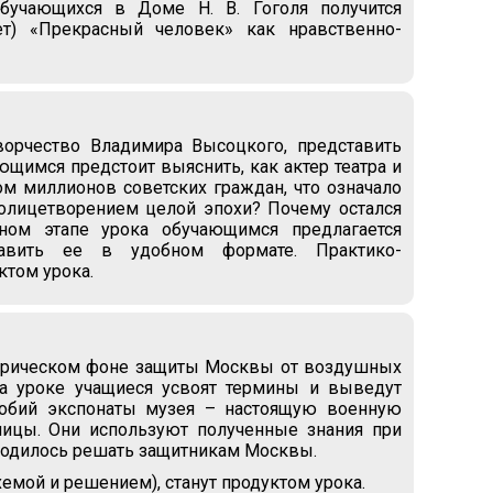
обучающихся в Доме Н. В. Гоголя получится
ет) «Прекрасный человек» как нравственно-
ворчество Владимира Высоцкого, представить
ающимся предстоит выяснить, как актер театра и
ром миллионов советских граждан, что означало
 олицетворением целой эпохи? Почему остался
ом этапе урока обучающимся предлагается
тавить ее в удобном формате. Практико-
ктом урока.
торическом фоне защиты Москвы от воздушных
На уроке учащиеся усвоят термины и выведут
собий экспонаты музея – настоящую военную
лицы. Они используют полученные знания при
ходилось решать защитникам Москвы.
емой и решением), станут продуктом урока.