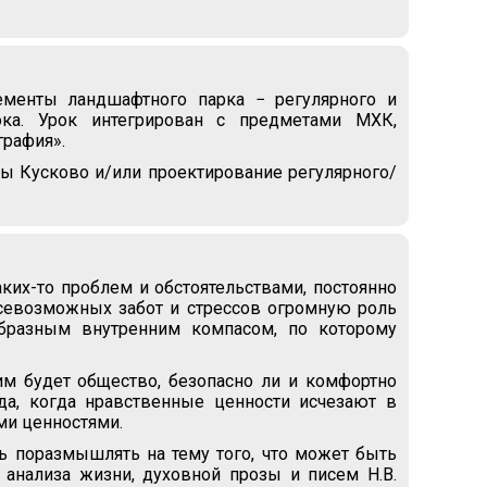
ементы ландшафтного парка − регулярного и
ока. Урок интегрирован с предметами МХК,
графия».
бы Кусково и/или проектирование регулярного/
их-то проблем и обстоятельствами, постоянно
севозможных забот и стрессов огромную роль
бразным внутренним компасом, по которому
м будет общество, безопасно ли и комфортно
да, когда нравственные ценности исчезают в
ми ценностями.
ь поразмышлять на тему того, что может быть
анализа жизни, духовной прозы и писем Н.В.