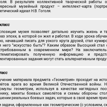
голя. В результате коллективной творческой работы 
тересный музейный продукт – интеллект-карта (портр
тетический идеал Н.В. Гоголя.
 класс
спозиция музея позволяет детально изучить жизнь и т
раз эпохи, в которой он жил и работал. В ходе урока обуч
но, начавший писать для узкого круга друзей, стал куми
я него "искусство быть"? Каким образом Высоцкий стал
стребованным в современном мире? На заключительн
стематизировать полученную информацию и предс
иентированные задания могут стать альтернативным проду
класс
учение материала предмета «Геометрия» проходит на ис
лётов врага во время Великой Отечественной войны. 
рмулы геометрии, используя в качестве наглядных по
хнику, макеты боевых самолётов и схемы обороны сто
шении реальных боевых задач, которые в своё время при
и задачи, оформленные как геометрические (с условием, сх