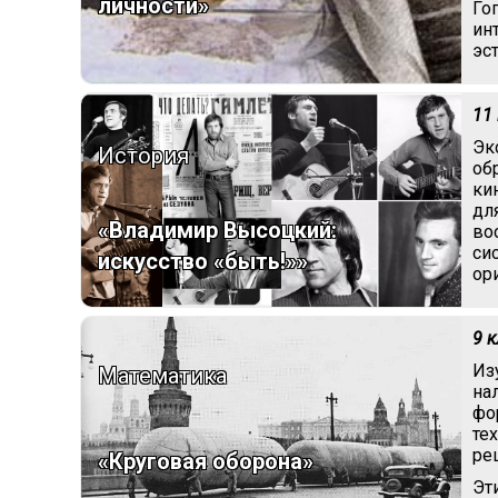
личности»
Го
ин
эс
11
Эк
История
об
ки
дл
«Владимир Высоцкий:
во
си
искусство «быть!»»
ор
9 
Из
Математика
на
фо
те
ре
«Круговая оборона»
Эт