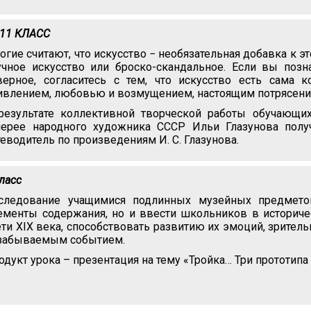
-11 КЛАСС
огие считают, что искусство − необязательная добавка к э
учное искусство или броско-скандальное. Если вы позна
верное, согласитесь с тем, что искусство есть сама 
ивлением, любовью и возмущением, настоящим потрясени
результате коллективной творческой работы обучающи
лерее народного художника СССР Ильи Глазунова полу
теводитель по произведениям И. С. Глазунова.
класс
следование учащимися подлинных музейных предмето
ементы содержания, но и ввести школьников в историче
ети XIX века, способствовать развитию их эмоций, зритель
забываемым событием.
одукт урока – презентация на тему «Тройка… Три прототипа