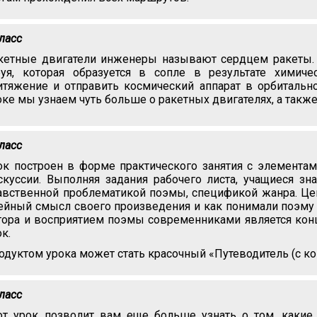
класс
кетные двигатели инженеры называют сердцем ракеты. 
руя, которая образуется в сопле в результате химич
итяжение и отправить космический аппарат в орбитальн
оке мы узнаем чуть больше о ракетных двигателях, а также
класс
ок построен в форме практического занятия с элементам
скуссии. Выполняя задания рабочего листа, учащиеся зн
авственной проблематикой поэмы, спецификой жанра. Цен
ейный смысл своего произведения и как понимали поэму
тора и восприятием поэмы современниками является кон
ок.
одуктом урока может стать красочный «Путеводитель (с 
класс
от урок позволит вам еще больше узнать о том, какие