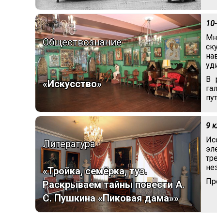
10
Мн
Обществознание
ск
на
уд
В 
«Искусство»
га
пу
9 
Ис
Литература
эл
тр
не
«Тройка, семёрка, туз.
Пр
Раскрываем тайны повести А.
С. Пушкина «Пиковая дама»»