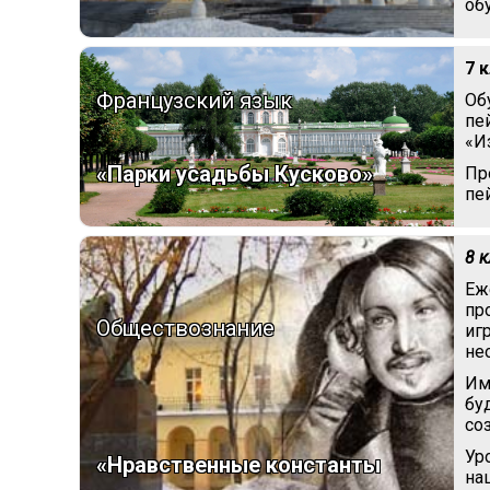
об
7 
Французский язык
Об
пе
«И
«Парки усадьбы Кусково»
Пр
пе
8 
Еж
пр
Обществознание
иг
не
Им
бу
со
Ур
«Нравственные константы
на