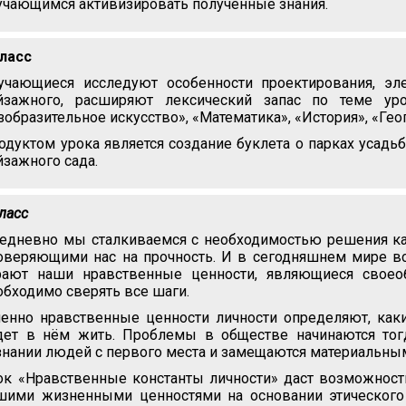
учающимся активизировать полученные знания.
класс
учающиеся исследуют особенности проектирования, эл
йзажного, расширяют лексический запас по теме ур
зобразительное искусство», «Математика», «История», «Гео
одуктом урока является создание буклета о парках усадь
йзажного сада.
класс
едневно мы сталкиваемся с необходимостью решения как
оверяющими нас на прочность. И в сегодняшнем мире в
рают наши нравственные ценности, являющиеся своео
обходимо сверять все шаги.
енно нравственные ценности личности определяют, каки
дет в нём жить. Проблемы в обществе начинаются тог
знании людей с первого места и замещаются материальны
ок «Нравственные константы личности» даст возможност
шими жизненными ценностями на основании этического 