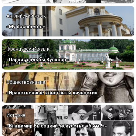
Английский язык
«My documents»
Французский язык
«Парки усадьбы Кусково»
Обществознание
«Нравственные константы личности»
История
«Владимир Высоцкий: искусство «быть!»»