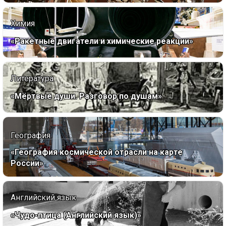
Химия
«Ракетные двигатели и химические реакции»
Литература
«Мёртвые души. Разговор по душам»
География
«География космической отрасли на карте
России»
Английский язык
«Чудо-птица (Английский язык)»