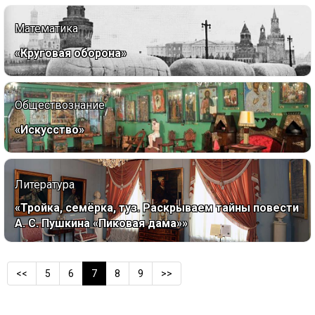
Математика
«Круговая оборона»
Обществознание
«Искусство»
Литература
«Тройка, семёрка, туз. Раскрываем тайны повести
А. С. Пушкина «Пиковая дама»»
<<
5
6
7
8
9
>>