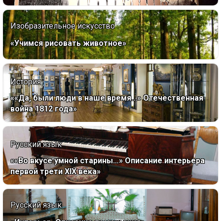
Изобразительное искусство
«Учимся рисовать животное»
История
««Да, были люди в наше время...» Отечественная
война 1812 года»
Русский язык
««Во вкусе умной старины…» Описание интерьера
первой трети XIX века»
Русский язык