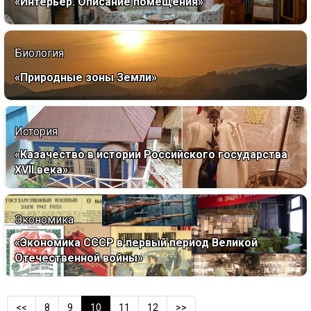
«Интерьер. Описание помещения»
Биология
«Природные зоны Земли»
История
«Казачество в истории Российского государства
ХVII века»
Экономика
«Экономика СССР в первый период Великой
Отечественной войны»
<<
8
9
10
11
12
>>