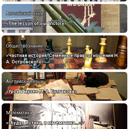
Английский язык
«The lesson of our Victory»
Обществознание
«Частная история. Семейные правоотношения Н.
А. Островского»
Английский язык
«Урок в музее М. А. Булгакова»
Математика
««Будут и стихи, и математика...»»