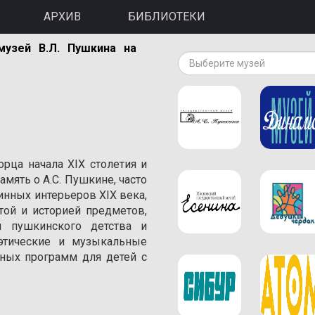
АРХИВ
БИБЛИОТЕКИ
музей В.Л. Пушкина на
Выберите музей
орца начала XIX столетия и
амять о A.С. Пушкине, часто
инных интерьеров XIX века,
той и историей предметов,
 пушкинского детства и
оэтические и музыкальные
ивных программ для детей с