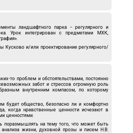
ементы ландшафтного парка − регулярного и
ока. Урок интегрирован с предметами МХК,
графия».
бы Кусково и/или проектирование регулярного/
их-то проблем и обстоятельствами, постоянно
севозможных забот и стрессов огромную роль
бразным внутренним компасом, по которому
м будет общество, безопасно ли и комфортно
да, когда нравственные ценности исчезают в
ми ценностями.
ь поразмышлять на тему того, что может быть
анализа жизни, духовной прозы и писем Н.В.