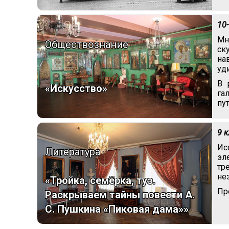
10
Мн
Обществознание
ск
на
уд
В 
«Искусство»
га
пу
9 
Ис
Литература
эл
тр
не
«Тройка, семёрка, туз.
Пр
Раскрываем тайны повести А.
С. Пушкина «Пиковая дама»»