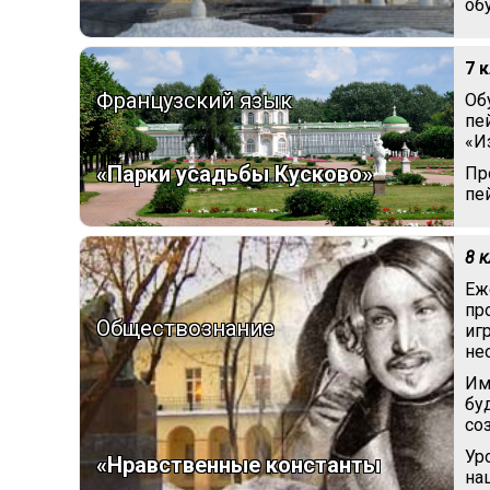
об
7 
Французский язык
Об
пе
«И
«Парки усадьбы Кусково»
Пр
пе
8 
Еж
пр
Обществознание
иг
не
Им
бу
со
Ур
«Нравственные константы
на