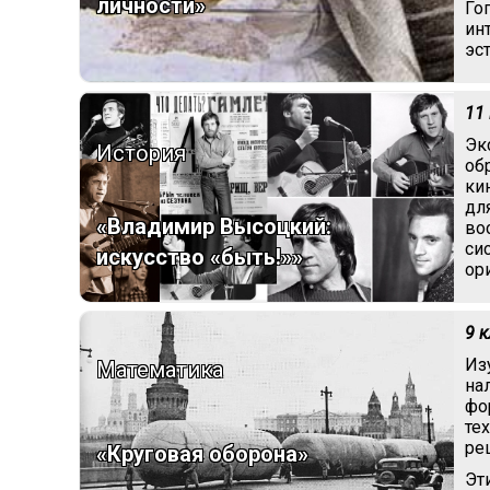
личности»
Го
ин
эс
11
Эк
История
об
ки
дл
«Владимир Высоцкий:
во
си
искусство «быть!»»
ор
9 
Из
Математика
на
фо
те
ре
«Круговая оборона»
Эт