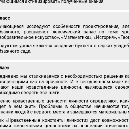
учающимся активизировать полученные знания.
класс
учающиеся исследуют особенности проектирования, эл
йзажного, расширяют лексический запас по теме ур
зобразительное искусство», «Математика», «История», «Гео
одуктом урока является создание буклета о парках усадь
йзажного сада.
класс
едневно мы сталкиваемся с необходимостью решения как
оверяющими нас на прочность. И в сегодняшнем мире в
рают наши нравственные ценности, являющиеся своео
обходимо сверять все шаги.
енно нравственные ценности личности определяют, каки
дет в нём жить. Проблемы в обществе начинаются тог
знании людей с первого места и замещаются материальны
ок «Нравственные константы личности» даст возможност
шими жизненными ценностями на основании этического 