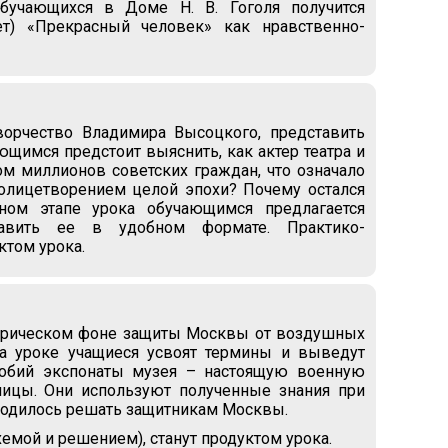
обучающихся в Доме Н. В. Гоголя получится
ет) «Прекрасный человек» как нравственно-
ворчество Владимира Высоцкого, представить
ающимся предстоит выяснить, как актер театра и
ром миллионов советских граждан, что означало
 олицетворением целой эпохи? Почему остался
ом этапе урока обучающимся предлагается
тавить ее в удобном формате. Практико-
ктом урока.
торическом фоне защиты Москвы от воздушных
На уроке учащиеся усвоят термины и выведут
собий экспонаты музея – настоящую военную
лицы. Они используют полученные знания при
ходилось решать защитникам Москвы.
емой и решением), станут продуктом урока.