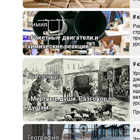
8 
Химия
Ра
ст
«Ракетные двигатели и
пр
ур
химические реакции»
9 
Ур
Литература
ди
нр
ид
ав
«Мёртвые души. Разговор по
ур
душам»
Пр
8 
География
Эт