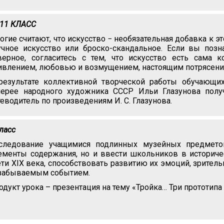
-11 КЛАСС
огие считают, что искусство − необязательная добавка к э
учное искусство или броско-скандальное. Если вы позна
верное, согласитесь с тем, что искусство есть сама 
ивлением, любовью и возмущением, настоящим потрясени
результате коллективной творческой работы обучающи
лерее народного художника СССР Ильи Глазунова полу
теводитель по произведениям И. С. Глазунова.
класс
следование учащимися подлинных музейных предмето
ементы содержания, но и ввести школьников в историче
ети XIX века, способствовать развитию их эмоций, зритель
забываемым событием.
одукт урока – презентация на тему «Тройка… Три прототипа