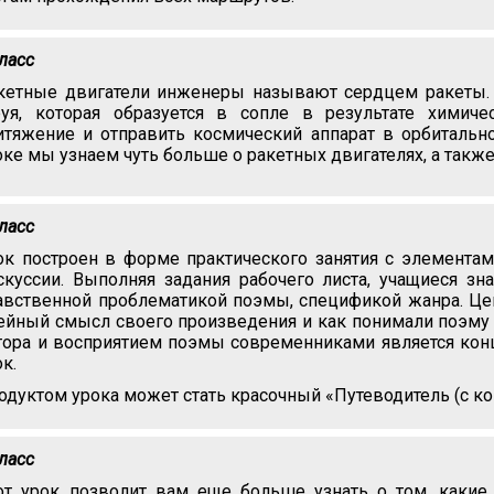
класс
кетные двигатели инженеры называют сердцем ракеты. 
руя, которая образуется в сопле в результате химич
итяжение и отправить космический аппарат в орбитальн
оке мы узнаем чуть больше о ракетных двигателях, а также
класс
ок построен в форме практического занятия с элементам
скуссии. Выполняя задания рабочего листа, учащиеся зн
авственной проблематикой поэмы, спецификой жанра. Цен
ейный смысл своего произведения и как понимали поэму
тора и восприятием поэмы современниками является кон
ок.
одуктом урока может стать красочный «Путеводитель (с 
класс
от урок позволит вам еще больше узнать о том, какие