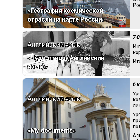
Ро
«География космической
отрасли на карте России»
7-8
Английский язык
Ин
ко
«Чудо-птица (Английский
Ит
язык)»
6 
Ур
Английский язык
ко
ле
Ур
пр
по
«My documents»
Ал