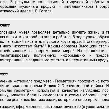
голя. В результате коллективной творческой работы 
тересный музейный продукт – интеллект-карта (портр
тетический идеал Н.В. Гоголя.
 класс
спозиция музея позволяет детально изучить жизнь и т
раз эпохи, в которой он жил и работал. В ходе урока обуч
но, начавший писать для узкого круга друзей, стал куми
я него "искусство быть"? Каким образом Высоцкий стал
стребованным в современном мире? На заключительн
стематизировать полученную информацию и предс
иентированные задания могут стать альтернативным проду
класс
учение материала предмета «Геометрия» проходит на ис
лётов врага во время Великой Отечественной войны. 
рмулы геометрии, используя в качестве наглядных по
хнику, макеты боевых самолётов и схемы обороны сто
шении реальных боевых задач, которые в своё время при
и задачи, оформленные как геометрические (с условием, сх