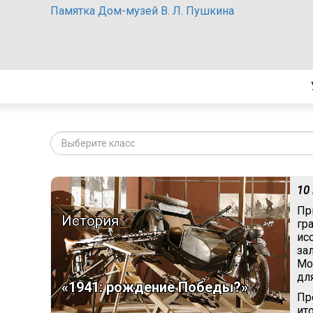
Памятка Дом-музей В. Л. Пушкина
Выберите класс
10
Пр
История
гр
ис
за
Мо
дл
«1941: рождение Победы?»
Пр
ит