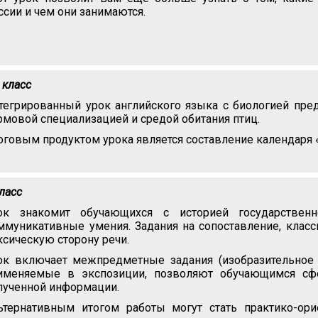
ссии и чем они занимаются.
 класс
тегрированный урок английского языка с биологией пре
рмовой специализацией и средой обитания птиц.
оговым продуктом урока является составление календаря «
класс
ок знакомит обучающихся с историей государствен
ммуникативные умения. Задания на сопоставление, клас
ксическую сторону речи.
ок включает межпредметные задания (изобразительное и
именяемые в экспозиции, позволяют обучающимся сф
лученной информации.
ьтернативным итогом работы могут стать практико-ор