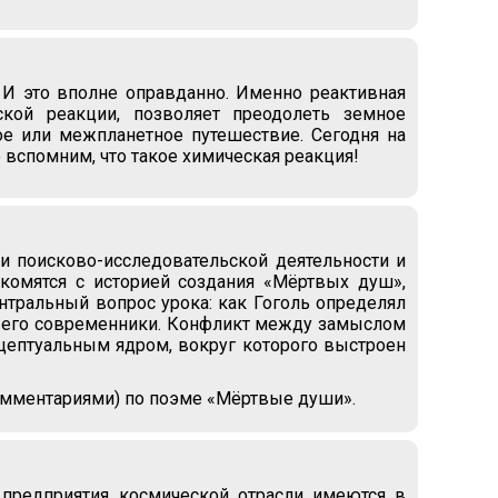
И это вполне оправданно. Именно реактивная
еской реакции, позволяет преодолеть земное
ое или межпланетное путешествие. Сегодня на
 вспомним, что такое химическая реакция!
и поисково-исследовательской деятельности и
акомятся с историей создания «Мёртвых душ»,
тральный вопрос урока: как Гоголь определял
 его современники. Конфликт между замыслом
цептуальным ядром, вокруг которого выстроен
комментариями) по поэме «Мёртвые души».
 предприятия космической отрасли имеются в