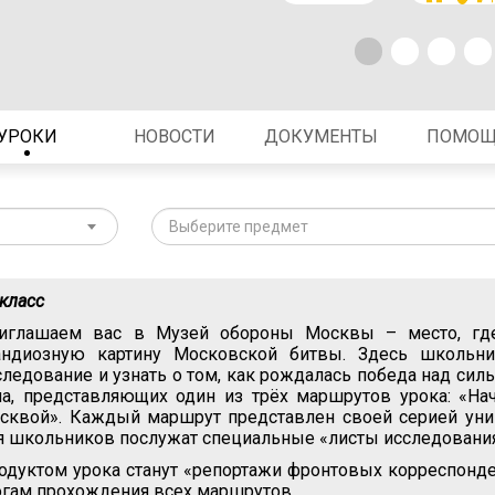
УРОКИ
НОВОСТИ
ДОКУМЕНТЫ
ПОМО
Выберите предмет
 класс
иглашаем вас в Музей обороны Москвы – место, где 
андиозную картину Московской битвы. Здесь школьни
следование и узнать о том, как рождалась победа над си
ла, представляющих один из трёх маршрутов урока: «На
сквой». Каждый маршрут представлен своей серией уни
я школьников послужат специальные «листы исследования
одуктом урока станут «репортажи фронтовых корреспонде
огам прохождения всех маршрутов.