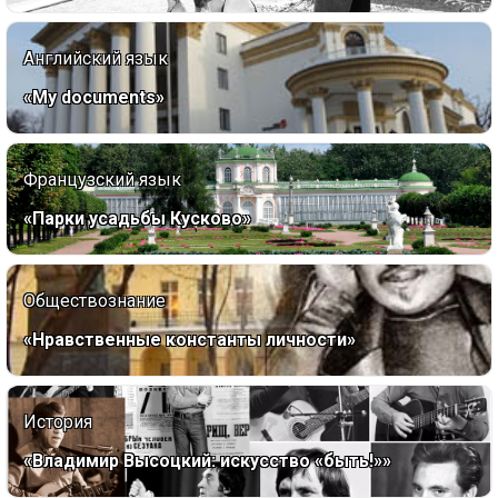
Английский язык
«My documents»
Французский язык
«Парки усадьбы Кусково»
Обществознание
«Нравственные константы личности»
История
«Владимир Высоцкий: искусство «быть!»»