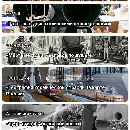
Химия
«Ракетные двигатели и химические реакции»
Литература
«Мёртвые души. Разговор по душам»
География
«География космической отрасли на карте
России»
Английский язык
«Чудо-птица (Английский язык)»