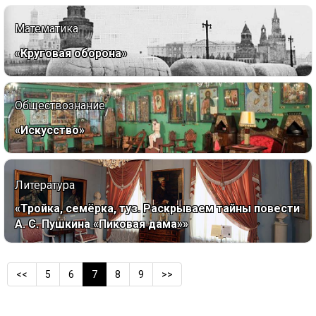
Математика
«Круговая оборона»
Обществознание
«Искусство»
Литература
«Тройка, семёрка, туз. Раскрываем тайны повести
А. С. Пушкина «Пиковая дама»»
<<
5
6
7
8
9
>>