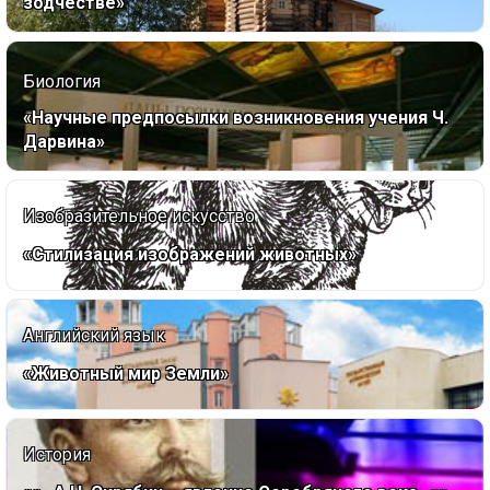
зодчестве»
Биология
«Научные предпосылки возникновения учения Ч.
Дарвина»
Изобразительное искусство
«Стилизация изображений животных»
Английский язык
«Животный мир Земли»
История