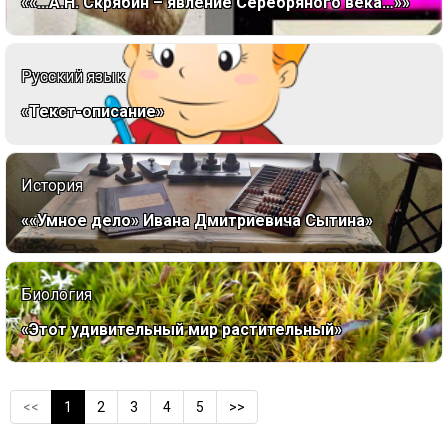
««...А.Н. Скрябин – явление Серебряного века…»»
Русский язык
«Текст-описание»
История
««Умное дело» Ивана Дмитриевича Сытина»
Биология
«Этот удивительный мир растительный»
<<
1
2
3
4
5
>>