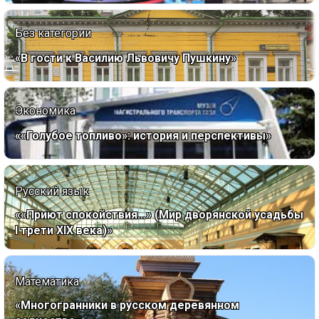
Без категории
«В гости к Василию Львовичу Пушкину»
Экономика
««Голубое топливо»: история и перспективы»
Русский язык
««Приют спокойствия…» (Мир дворянской усадьбы
I трети XIX века)»
Математика
«Многогранники в русском деревянном