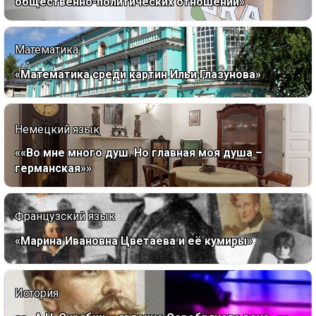
общественно-политических отношений»
Математика
«Математика среди картин Ильи Глазунова»
Немецкий язык
««Во мне много душ. Но главная моя душа –
германская»»
Французский язык
«Марина Ивановна Цветаева и её кумиры»
История