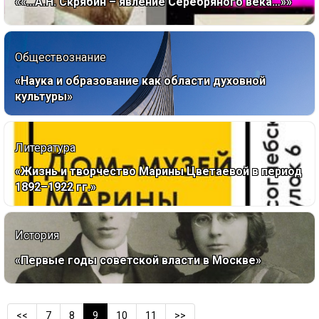
««...А.Н. Скрябин – явление Серебряного века…»»
Обществознание
«Наука и образование как области духовной
культуры»
Литература
«Жизнь и творчество Марины Цветаевой в период
1892–1922 гг.»
История
«Первые годы советской власти в Москве»
<<
7
8
9
10
11
>>