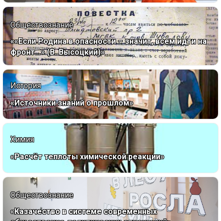
Обществознание
««Если Родина в опасности – значит, всем идти на
фронт…» (В. Высоцкий)»
История
«Источники знаний о прошлом»
Химия
«Расчёт теплоты химической реакции»
Обществознание
«Казачество в системе современных