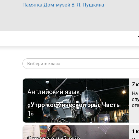
Памятка Дом-музей В. Л. Пушкина
Выберите класс
7 
Английский язык
На
сп
«Утро космической эры. Часть
от
1»
1 
Окружающий мир