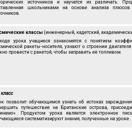
торических источников и научатся их различать. Про
ставленная школьниками на основе анализа плюсов
точников.
смические классы
(инженерный, кадетский, академически
ходе урока учащиеся ознакомятся с понятием коэффи
смической ракеты-носителя, узнают о строении двигателя
жно провести с ракетой, чтобы заправить её топливом.
 класс
ок позволит обучающимся узнать об истоках зарождения
вершить путешествие на Британские острова, присоед
инамо». Продуктом урока является электронное пи
учающиеся систематизируют знания, полученные на уроке.