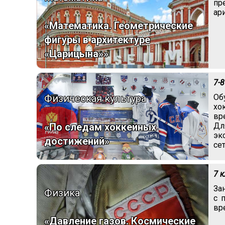
пр
ар
«Математика. Геометрические
фигуры в архитектуре
«Царицына»»
7-8
Физическая культура
Об
хо
вр
Дл
«По следам хоккейных
эк
достижений»
се
7 
За
Физика
с 
вр
«Давление газов. Космические