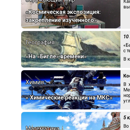
Ка
вы
«Космическая экспозиция:
закрепление изученного»
10
География
«Б
с 
«На «Бигле» времени»
В 
Ко
Химия
В 
Ме
но
« Химические реакции на МКС»
уг
5 
Во
Математика