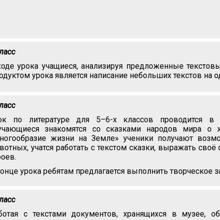
класс
ходе урока учащиеся, анализируя предложенные текстовы
одуктом урока является написание небольших текстов на о
класс
ок по литературе для 5–6-х классов проводится в 
учающиеся знакомятся со сказками народов мира о 
ногообразие жизни на Земле» ученики получают возмо
вотных, учатся работать с текстом сказки, выражать сво
роев.
конце урока ребятам предлагается выполнить творческое з
класс
ботая с текстами документов, хранящихся в музее, 