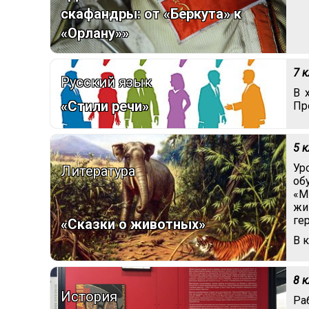
скафандры: от «Беркута» к
«Орлану»»
7 
Русский язык
В 
«Стили речи»
Пр
5 
Ур
Литература
об
«М
жи
ге
«Сказки о животных»
В 
8 
История
Ра