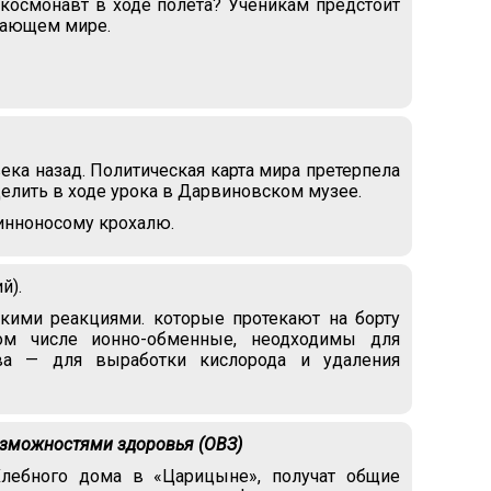
осмонавт в ходе полёта? Ученикам предстоит
ужающем мире.
ка назад. Политическая карта мира претерпела
елить в ходе урока в Дарвиновском музее.
линноносому крохалю.
й).
кими реакциями. которые протекают на борту
ом числе ионно-обменные, неодходимы для
ава — для выработки кислорода и удаления
озможностями здоровья (ОВЗ)
Хлебного дома в «Царицыне», получат общие