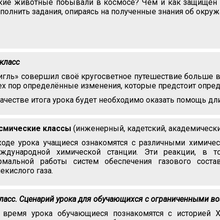
кие животные побывали в космосе? Чем и как защищён к
полнить задания, опираясь на полученные знания об окр
 класс
игль» совершил своё кругосветное путешествие больше ве
тех пор определённые изменения, которые предстоит опред
качестве итога урока будет необходимо оказать помощь д
смические классы
(инженерный, кадетский, академически
ходе урока учащиеся ознакомятся с различными химичес
ждународной химической станции. Эти реакции, в т
рмальной работы систем обеспечения газового сост
лекислого газа.
класс. Сценарий урока для обучающихся с ограниченными в
 время урока обучающиеся познакомятся с историей 