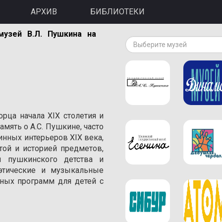
АРХИВ
БИБЛИОТЕКИ
музей В.Л. Пушкина на
Выберите музей
орца начала XIX столетия и
амять о A.С. Пушкине, часто
инных интерьеров XIX века,
той и историей предметов,
 пушкинского детства и
оэтические и музыкальные
ивных программ для детей с