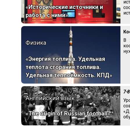
ис
«Исторические источники и
со
ис
работа с ними»
Ко
В 
Физика
ко
ну
«Энергия топлива. Удельная
теплота сгорания топлива.
Удельная теплоёмкость. КПД»
7-8
Английский язык
Ур
со
«Д
«The origin of Russian football»
об