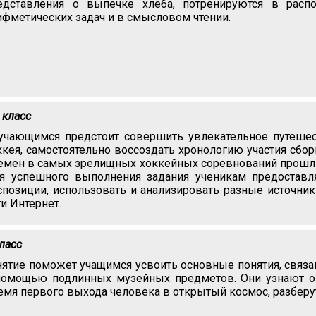
едставления о выпечке хлеба, потренируются в расп
ифметических задач и в смысловом чтении.
 класс
учающимся предстоит совершить увлекательное путешес
ккея, самостоятельно воссоздать хронологию участия сбо
емен в самых зрелищных хоккейных соревнований прошлых
я успешного выполнения задания ученикам предоставл
спозиции, использовать и анализировать разные источни
ти Интернет.
класс
нятие поможет учащимся усвоить основные понятия, связа
помощью подлинных музейных предметов. Они узнают о 
емя первого выхода человека в открытый космос, разберут