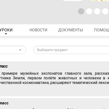
УРОКИ
НОВОСТИ
ДОКУМЕНТЫ
ПОМО
Выберите предмет
класс
 примере музейных экспонатов главного зала, расска
утника Земли, первом полёте животных и человека в 
ечественной космонавтики, расширяют тематический лекси
класс