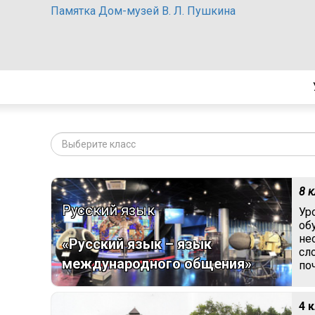
Памятка Дом-музей В. Л. Пушкина
Выберите класс
8 
Русский язык
Ур
об
не
«Русский язык – язык
сл
международного общения»
по
4 