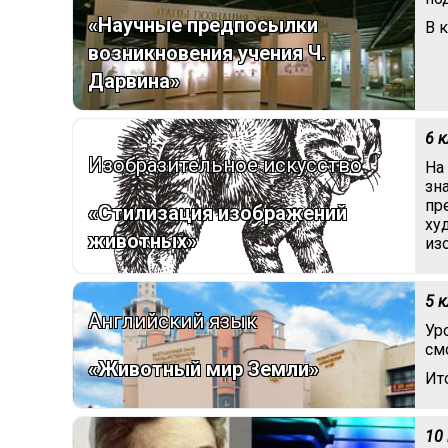
«Научные предпосылки
В 
возникновения учения Ч.
Дарвина»
6 
Изобразительное искусство
На
зн
пр
«Стилизация изображений
ху
животных»
из
5 
Английский язык
Ур
см
«Животный мир Земли»
Ит
10