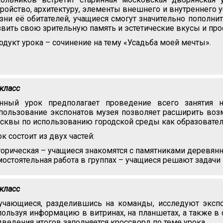
тройство, архитектуру, элементы внешнего и внутреннего у
зни её обитателей, учащиеся смогут значительно пополнит
звить свою зрительную память и эстетические вкусы и про
одукт урока – сочинение на тему «Усадьба моей мечты».
 класс
нный урок предполагает проведение всего занятия н
пользование экспонатов музея позволяет расширить воз
сквы по использованию городской среды как образовател
ок состоит из двух частей:
торическая – учащиеся знакомятся с памятниками деревянн
мостоятельная работа в группах – учащиеся решают задачи 
 класс
учающиеся, разделившись на команды, исследуют экспо
пользуя информацию в витринах, на планшетах, а также 
дведения итогов заполняется кроссворд по теме урока.