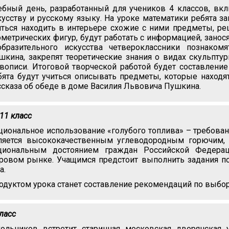
ебный день, разработанный для учеников 4 классов, вкл
кусству и русскому языку. На уроке математики ребята за
иться находить в интерьере схожие с ними предметы, р
ометрических фигур, будут работать с информацией, занося
образительного искусства четвероклассники познаком
шкина, закрепят теоретические знания о видах скульпту
вописи. Итоговой творческой работой будет составление
бята будут учиться описывать предметы, которые находя
ссказа об обеде в доме Василия Львовича Пушкина.
-11 класс
циональное использование «голубого топлива» – требован
ляется высококачественным углеводородным горючим, 
циональным достоянием граждан Российской Федера
ровом рынке. Учащимся предстоит выполнить задания по
а.
одуктом урока станет составление рекомендаций по выбор
класс
ольников встретит старинная московская дворянская 