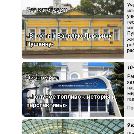
Уч
Без категории
ис
уч
ге
из
Пу
«В гости к Василию Львовичу
жи
Пушкину»
ре
ра
10
Ра
Экономика
яв
на
ми
««Голубое топливо»: история и
газ
перспективы»
Пр
9 
Шк