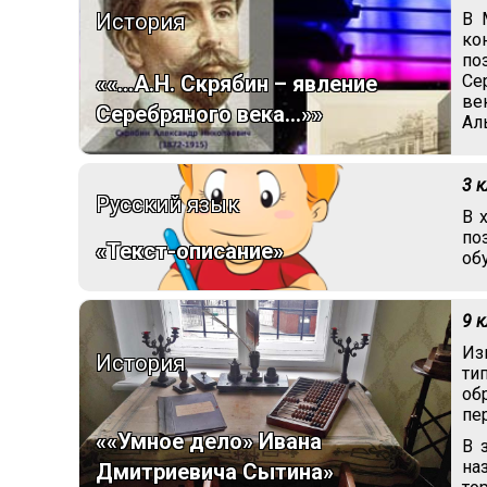
История
В 
ко
по
Се
««...А.Н. Скрябин – явление
ве
Серебряного века…»»
Ал
3 
Русский язык
В 
по
«Текст-описание»
об
9 
Из
История
ти
об
пе
««Умное дело» Ивана
В 
на
Дмитриевича Сытина»