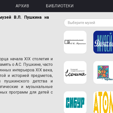
АРХИВ
БИБЛИОТЕКИ
музей В.Л. Пушкина на
Выберите музей
орца начала XIX столетия и
амять о A.С. Пушкине, часто
инных интерьеров XIX века,
той и историей предметов,
 пушкинского детства и
оэтические и музыкальные
ивных программ для детей с