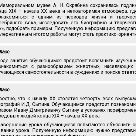
Мемориальном музее А. Н. Скрябина сохранилась подлин
нца XIX – начала XX века и неповторимая атмосфера, г
знакомиться с одним из периодов жизни и творчест
ребряного века, исследовать его биографию и творчест
к», подобрать примеры. Полученную информацию предлагае
ьтернативным итогом работы могут стать практико-ориент
класс
ходе занятия обучающимся предстоит вспомнить изученные
знакомиться с разнообразием животных, населяющих 
учающихся самостоятельности в суждениях и поиске ответ
класс
вестно, что к началу XX столетия четверть всех выпуск
пографий И.Д. Сытина. Обучающимся предстоит познакомит
разом Ивану Дмитриевичу Сытину в условиях пореформенн
редовых людей конца XIX – начала XX века.
завершение урока обучающиеся попытаются объяснить 
звании урока. Полученную информацию нужно представи