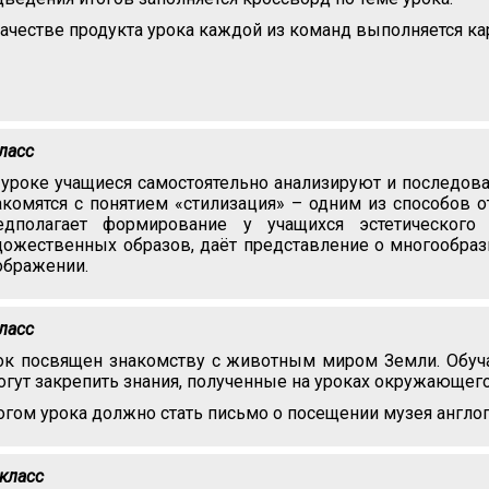
качестве продукта урока каждой из команд выполняется кар
класс
 уроке учащиеся самостоятельно анализируют и последов
акомятся с понятием «стилизация» – одним из способов 
едполагает формирование у учащихся эстетическог
дожественных образов, даёт представление о многообра
ображении.
класс
ок посвящен знакомству с животным миром Земли. Обуча
огут закрепить знания, полученные на уроках окружающег
огом урока должно стать письмо о посещении музея англо
 класс