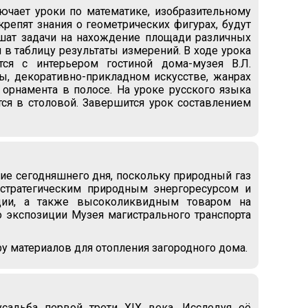
ючает уроки по математике, изобразительному
крепят знания о геометрических фигурах, будут
ешат задачи на нахождение площади различных
 в таблицу результаты измерений. В ходе урока
ятся с интерьером гостиной дома-музея В.Л.
ры, декоративно-прикладном искусстве, жанрах
 орнамента в полосе. На уроке русского языка
тся в столовой. Завершится урок составлением
ие сегодняшнего дня, поскольку природный газ
стратегическим природным энергоресурсом и
ции, а также высоколиквидным товаром на
 экспозиции Музея магистрального транспорта
у материалов для отопления загородного дома.
усадьба первой трети XIX века. Исследуя её