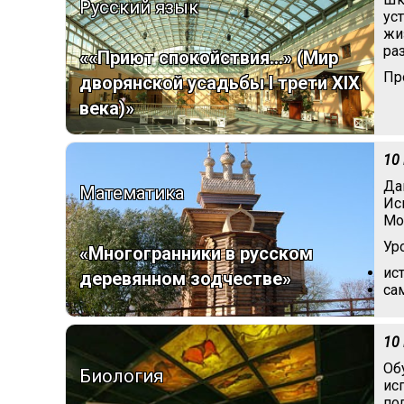
Русский язык
ус
жи
ра
««Приют спокойствия…» (Мир
Пр
дворянской усадьбы I трети XIX
века)»
10
Да
Математика
Ис
Мо
Ур
«Многогранники в русском
ис
деревянном зодчестве»
са
10
Об
Биология
ис
по