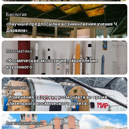
Биология
«Научные предпосылки возникновения учения Ч.
Дарвина»
Математика
«Космическая экспозиция: закрепление
изученного»
Биология
«Изменения здоровья космонавта во время
длительного космического полета »
Английский язык