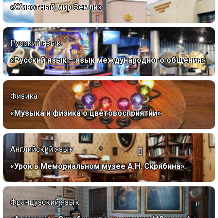
«Животный мир Земли»
Русский язык
«Русский язык – язык международного общения»
Физика
«Музыка и физика о цветовосприятии»
Английский язык
«Урок в Мемориальном музее А.Н. Скрябина»
Французский язык