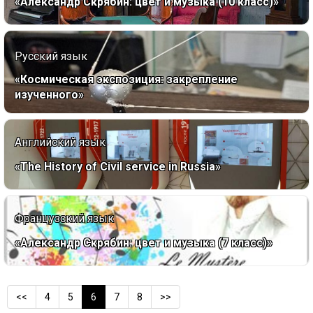
«Александр Скрябин: цвет и музыка (10 класс)»
Русский язык
«Космическая экспозиция: закрепление
изученного»
Английский язык
«The History of Civil service in Russia»
Французский язык
«Александр Скрябин: цвет и музыка (7 класс)»
<<
4
5
6
7
8
>>