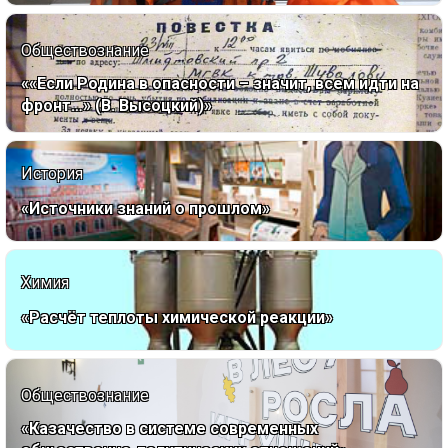
Обществознание
««Если Родина в опасности – значит, всем идти на
фронт…» (В. Высоцкий)»
История
«Источники знаний о прошлом»
Химия
«Расчёт теплоты химической реакции»
Обществознание
«Казачество в системе современных