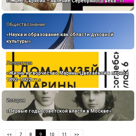
««...А.Н. Скрябин – явление Серебряного века…»»
Обществознание
«Наука и образование как области духовной
культуры»
Литература
«Жизнь и творчество Марины Цветаевой в период
1892–1922 гг.»
История
«Первые годы советской власти в Москве»
<<
7
8
9
10
11
>>