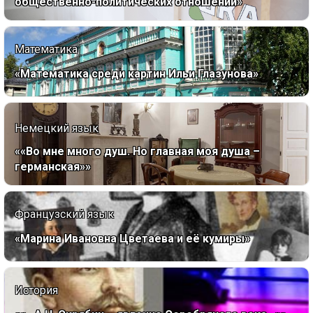
общественно-политических отношений»
Математика
«Математика среди картин Ильи Глазунова»
Немецкий язык
««Во мне много душ. Но главная моя душа –
германская»»
Французский язык
«Марина Ивановна Цветаева и её кумиры»
История