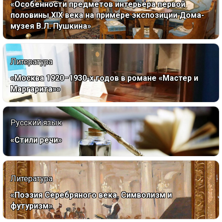
«Особенности предметов интерьера первой
половины XIX века на примере экспозиции Дома-
музея В.Л. Пушкина»
Литература
«Москва 1920–1930-х годов в романе «Мастер и
Маргарита»»
Русский язык
«Стили речи»
Литература
«Поэзия Серебряного века. Символизм и
футуризм»