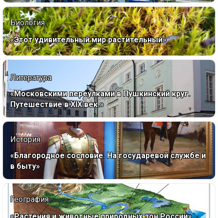
Биология
«Этот удивительный мир растительный»
Литература
«Московскими переулками в Пушкинский круг.
Путешествие в XIX век.»
История
«Благородное сословие. На государевой службе и
в быту»
География
«Растения и животные природных зон России»