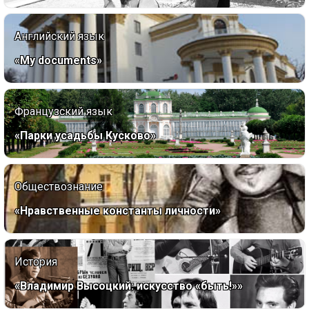
Английский язык
«My documents»
Французский язык
«Парки усадьбы Кусково»
Обществознание
«Нравственные константы личности»
История
«Владимир Высоцкий: искусство «быть!»»