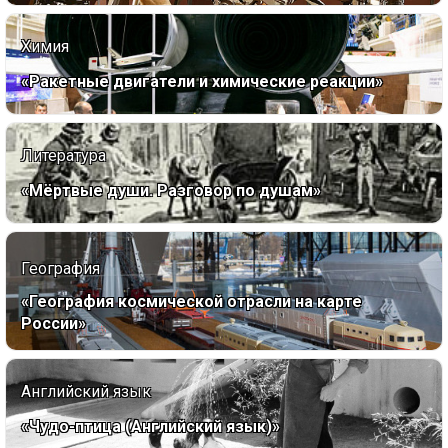
Химия
«Ракетные двигатели и химические реакции»
Литература
«Мёртвые души. Разговор по душам»
География
«География космической отрасли на карте
России»
Английский язык
«Чудо-птица (Английский язык)»