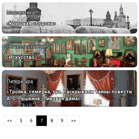
Математика
«Круговая оборона»
Обществознание
«Искусство»
Литература
«Тройка, семёрка, туз. Раскрываем тайны повести
А. С. Пушкина «Пиковая дама»»
<<
5
6
7
8
9
>>