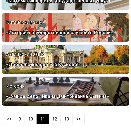
«Математика среди государственных услуг»
Китайский язык
«История государственной службы в России»
Английский язык
«Добро пожаловать в Кусково!»
История
««Умное дело» Ивана Дмитриевича Сытина»
<<
9
10
11
12
13
>>