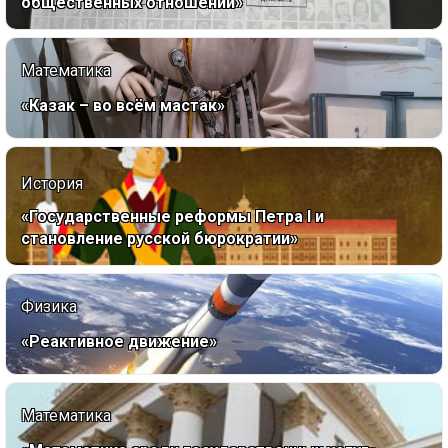
общественных отношений»
Математика
«Казак – во всём мастак»
История
«Государственные реформы Петра I и
становление русской бюрократии»
Физика
«Реактивное движение»
Математика