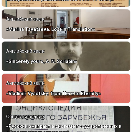
Английский язык
«Marina Tsvetaeva. Lost in Translation»
Английский язык
«Sincerely yours, A. N. Scriabin»
Английский язык
«Vladimir Vysotsky: from Here to Eternity»
Обществознание
«Русский эмигрант в системе государственных и