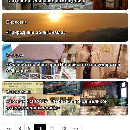
«Интерьер. Описание помещения»
Биология
«Природные зоны Земли»
История
«Казачество в истории Российского государства
ХVII века»
Экономика
«Экономика СССР в первый период Великой
Отечественной войны»
<<
8
9
10
11
12
>>