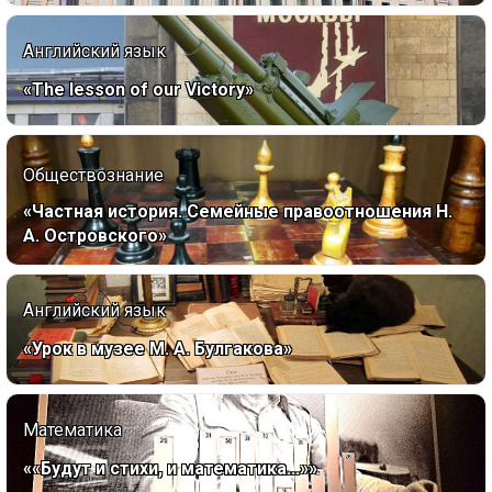
Английский язык
«The lesson of our Victory»
Обществознание
«Частная история. Семейные правоотношения Н.
А. Островского»
Английский язык
«Урок в музее М. А. Булгакова»
Математика
««Будут и стихи, и математика...»»