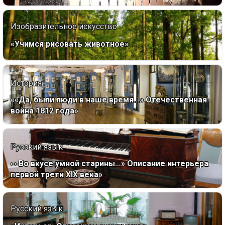
Изобразительное искусство
«Учимся рисовать животное»
История
««Да, были люди в наше время...» Отечественная
война 1812 года»
Русский язык
««Во вкусе умной старины…» Описание интерьера
первой трети XIX века»
Русский язык