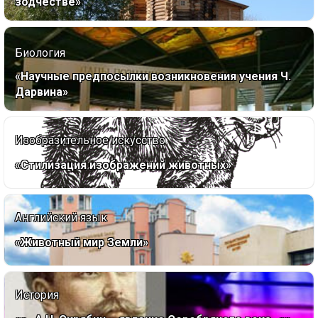
зодчестве»
Биология
«Научные предпосылки возникновения учения Ч.
Дарвина»
Изобразительное искусство
«Стилизация изображений животных»
Английский язык
«Животный мир Земли»
История