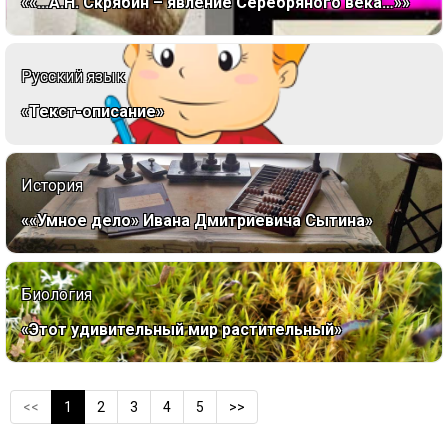
««...А.Н. Скрябин – явление Серебряного века…»»
Русский язык
«Текст-описание»
История
««Умное дело» Ивана Дмитриевича Сытина»
Биология
«Этот удивительный мир растительный»
<<
1
2
3
4
5
>>