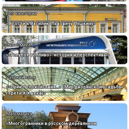
Без категории
«В гости к Василию Львовичу Пушкину»
Экономика
««Голубое топливо»: история и перспективы»
Русский язык
««Приют спокойствия…» (Мир дворянской усадьбы
I трети XIX века)»
Математика
«Многогранники в русском деревянном